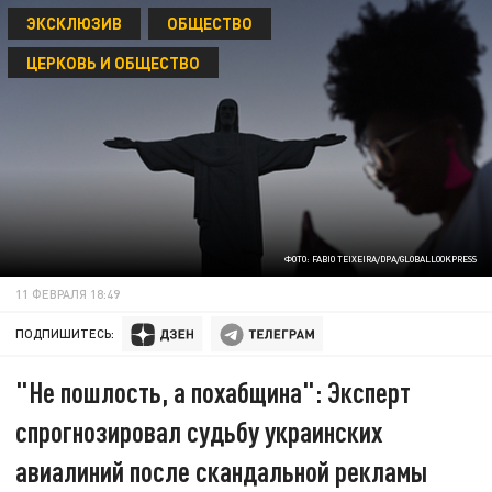
ЭКСКЛЮЗИВ
ОБЩЕСТВО
ЦЕРКОВЬ И ОБЩЕСТВО
ФОТО: FABIO TEIXEIRA/DPA/GLOBALLOOKPRESS
11 ФЕВРАЛЯ 18:49
ПОДПИШИТЕСЬ:
"Не пошлость, а похабщина": Эксперт
спрогнозировал судьбу украинских
авиалиний после скандальной рекламы