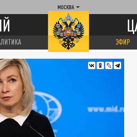
МОСКВА
ИЙ
Ц
АЛИТИКА
ЭФИР