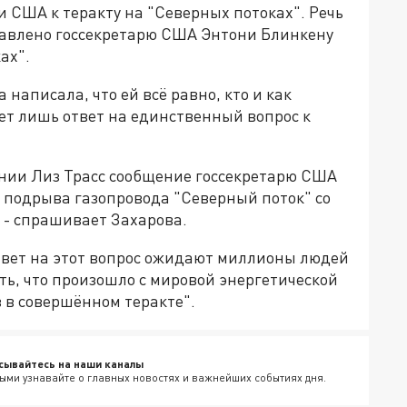
 США к теракту на "Северных потоках". Речь
правлено госсекретарю США Энтони Блинкену
ах".
написала, что ей всё равно, кто и как
ет лишь ответ на единственный вопрос к
нии Лиз Трасс сообщение госсекретарю США
 подрыва газопровода "Северный поток" со
" - спрашивает Захарова.
твет на этот вопрос ожидают миллионы людей
ть, что произошло с мировой энергетической
в в совершённом теракте".
сывайтесь на наши каналы
ыми узнавайте о главных новостях и важнейших событиях дня.