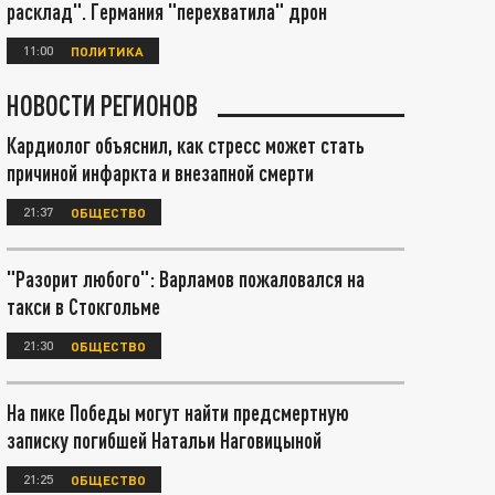
расклад". Германия "перехватила" дрон
11:00
ПОЛИТИКА
НОВОСТИ РЕГИОНОВ
Кардиолог объяснил, как стресс может стать
причиной инфаркта и внезапной смерти
21:37
ОБЩЕСТВО
"Разорит любого": Варламов пожаловался на
такси в Стокгольме
21:30
ОБЩЕСТВО
На пике Победы могут найти предсмертную
записку погибшей Натальи Наговицыной
21:25
ОБЩЕСТВО