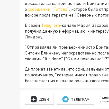
доказательства причастности Британии и
о
сообщении "Готово"
, которое было от
вскоре после теракта на "Северных поток
В своём
Telegram
-канале Мария Захарова 
получил данную информацию, - интересу
Лондону.
"Отправляла ли премьер-министр Брита
Энтони Блинкену непосредственно после
словами "It’s done" ("С ним покончено")?
Дипломат заметила, что официальный о
по всему миру, "которые имеют право зна
безопасностью и какова роль англосаксо
Подпи
ДЗЕН
ТЕЛЕГРАМ
и перв