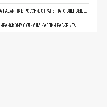
"ОЧЕНЬ ПЛОХИЕ НОВОСТИ": БОЛЬШАЯ ОШИБКА PALANTIR В РОССИИ. СТРАНЫ НАТО ВПЕРВЫЕ ЗА СВО ОСТАНОВИЛИ ПОСТАВКИ ОРУЖИЯ. ВСУ ТЕРЯЮТ ПРИГРАНИЧЬЕ?
О ИРАНСКОМУ СУДНУ НА КАСПИИ РАСКРЫТА