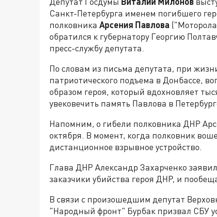
Депутат Госдумы
Виталий Милонов
высту
Санкт-Петербурга именем погибшего ге
полковника
Арсения Павлова
("Моторола
обратился к губернатору Георгию Полтав
пресс-службу депутата.
По словам из письма депутата, при жизн
патриотического подъема в Донбассе, в
образом героя, который вдохновляет ты
увековечить память Павлова в Петербур
Напомним, о гибели полковника ДНР Арс
октября. В момент, когда полковник воше
дистанционное взрывное устройство.
Глава ДНР Александр Захарченко заявил
заказчики убийства героя ДНР, и пообеща
В связи с произошедшим депутат Верхов
"Народный фронт" Бурбак призвал СБУ ус