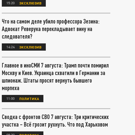
15:20
ЭКСКЛЮЗИВ
Что на самом деле убило профессора Зезина:
Адвокат Реверука перекладывает вину на
следователя?
14:24
ЭКСКЛЮЗИВ
Главное в иноСМИ 7 августа: Трамп почти помирил
Москву и Киев. Украинца схватили в Германии за
шпионаж. Штаты просят вернуть бывшего
морпеха
11:00
ПОЛИТИКА
Сводка с фронтов СВО 7 августа: Три критических
участка – Всё грозит рухнуть. Что под Харьковом
08:30
ПОЛИТИКА