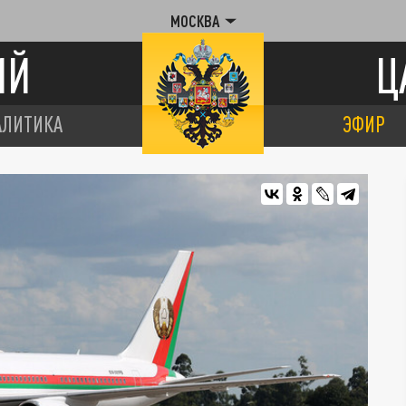
МОСКВА
ИЙ
Ц
АЛИТИКА
ЭФИР