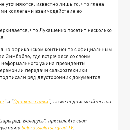
е уточняются, известно лишь то, что глава
ими коллегами взаимодействие во
еркивается, что Лукашенко посетит несколько
я.
был на африканском континенте с официальным
ал Зимбабве, где встречался со своим
е неформального ужина президенты
церемонии передачи сельхозтехники
 подписали ряд двусторонних документов.
те
" и "
Одноклассники
", также подписывайтесь на
"Царьград. Беларусь", присылайте свои
ную почту
belorussia@Tsargrad.TV
.