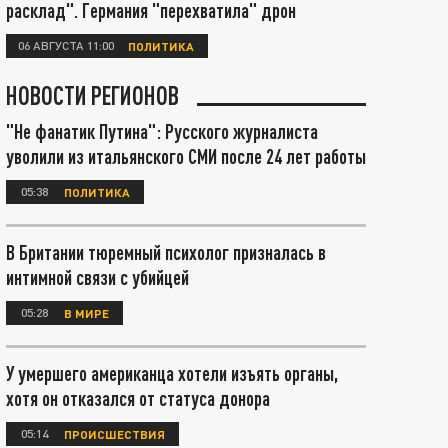
расклад". Германия "перехватила" дрон
06 АВГУСТА 11:00
ПОЛИТИКА
НОВОСТИ РЕГИОНОВ
"Не фанатик Путина": Русского журналиста
уволили из итальянского СМИ после 24 лет работы
05:38
ПОЛИТИКА
В Британии тюремный психолог призналась в
интимной связи с убийцей
05:28
В МИРЕ
У умершего американца хотели изъять органы,
хотя он отказался от статуса донора
05:14
ПРОИСШЕСТВИЯ