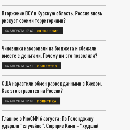
Вторжение ВСУ в Курскую область. Россия вновь
рискует своими территориями?
06 АВГУСТА 17:40
ЭКСКЛЮЗИВ
Чиновники наворовали из бюджета и сбежали
вместе с деньгами. Почему им это позволили?
06 АВГУСТА 14:52
ОБЩЕСТВО
США нарастили обмен разведданными с Киевом.
Как это отразится на России?
06 АВГУСТА 12:48
ПОЛИТИКА
Главное в ИноСМИ 6 августа: По Геленджику
ударили "случайно". Сюрприз Кима – "худший