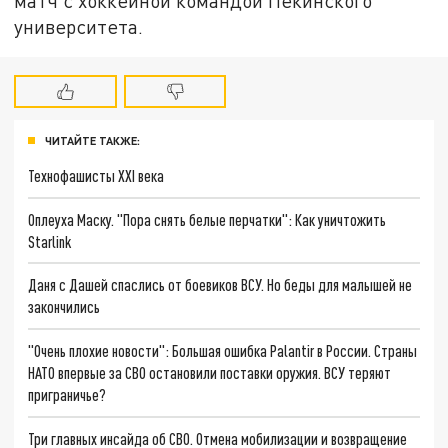
матч с хоккейной командой Пекинского
университета.
ЧИТАЙТЕ ТАКЖЕ:
Технофашисты XXI века
Оплеуха Маску. "Пора снять белые перчатки": Как уничтожить
Starlink
Даня с Дашей спаслись от боевиков ВСУ. Но беды для малышей не
закончились
"Очень плохие новости": Большая ошибка Palantir в России. Страны
НАТО впервые за СВО остановили поставки оружия. ВСУ теряют
приграничье?
Три главных инсайда об СВО. Отмена мобилизации и возвращение