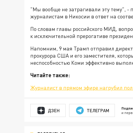
"Мы вообще не затрагивали эту тему", - п
журналистам в Никосии в ответ на соотв
По словам главы российского МИД, вопро
к исключительной прерогативе президе
Напомним, 9 мая Трамп отправил директо
прокурора США и его заместителя, кото
неспособностью Коми эффективно выполн
Читайте также:
Журналист в прямом эфире нагрубил пол
Подпи
ДЗЕН
ТЕЛЕГРАМ
и перв