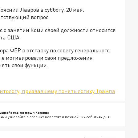
ояснил Лавров в субботу, 20 мая,
етствующий вопрос.
с о занятии Коми своей должности относится
нта США.
ра ФБР в отставку по совету генерального
рые мотивировали свои предложения
ять свои функции.
итологу, призвавшему понять логику Трампа
сывайтесь на наши каналы
ыми узнавайте о главных новостях и важнейших событиях дня.