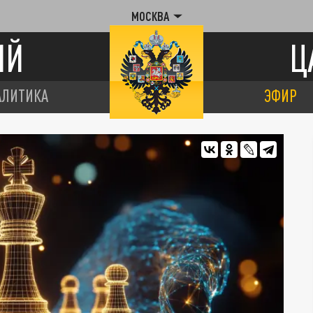
МОСКВА
ИЙ
Ц
АЛИТИКА
ЭФИР