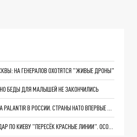
ОСКВЫ: НА ГЕНЕРАЛОВ ОХОТЯТСЯ "ЖИВЫЕ ДРОНЫ"
. НО БЕДЫ ДЛЯ МАЛЫШЕЙ НЕ ЗАКОНЧИЛИСЬ
"ОЧЕНЬ ПЛОХИЕ НОВОСТИ": БОЛЬШАЯ ОШИБКА PALANTIR В РОССИИ. СТРАНЫ НАТО ВПЕРВЫЕ ЗА СВО ОСТАНОВИЛИ ПОСТАВКИ ОРУЖИЯ. ВСУ ТЕРЯЮТ ПРИГРАНИЧЬЕ?
"ТЕРПЕНИЕ ПУТИНА ЛОПНУЛО". РЕКОРДНЫЙ УДАР ПО КИЕВУ "ПЕРЕСЁК КРАСНЫЕ ЛИНИИ". ОСОБЫЕ СПЕЦЫ КНДР НА ЛБС? ТАЙНЫЕ ПЕРЕГОВОРЫ ЕВРОПЫ И МОСКВЫ