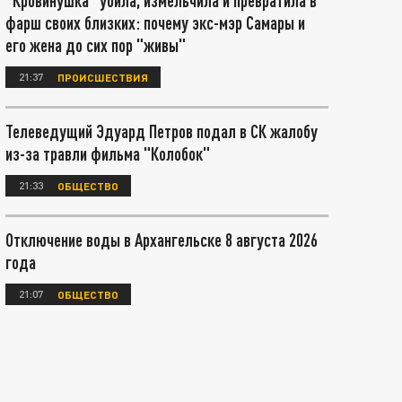
"Кровинушка" убила, измельчила и превратила в
фарш своих близких: почему экс-мэр Самары и
его жена до сих пор "живы"
21:37
ПРОИСШЕСТВИЯ
Телеведущий Эдуард Петров подал в СК жалобу
из-за травли фильма "Колобок"
21:33
ОБЩЕСТВО
Отключение воды в Архангельске 8 августа 2026
года
21:07
ОБЩЕСТВО