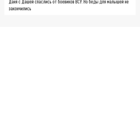
Даня с Дашей спаслись от боевиков ВСУ. Но беды для малышей не
закончились