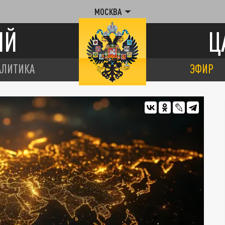
МОСКВА
ИЙ
Ц
АЛИТИКА
ЭФИР