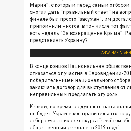
Мария", с которым перед самым отбором 
смогли дать "правильный ответ" на вопр
финале был просто "засужен": им достал
припомнили многое, в том числе тот факт
есть медаль "За возвращение Крыма". Р
представлять Украину?
ANNA MARIA (АН
В конце концов Национальная обществе
отказаться от участия в Евровидении-20
победительницей национального отбора 
заключать договор для выступления от л
неправильным предлагать эту роль.
К слову, во время следующего националь
не будет. Украинское правительство пор
отбора участников конкурса "с учётом о
общественный резонанс в 2019 году".