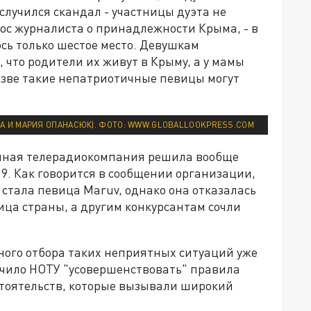
случился скандал - участницы дуэта не
ос журналиста о принадлежности Крыма, - в
ось только шестое место. Девушкам
, что родители их живут в Крыму, а у мамы
азве такие непатриотичные певицы могут
НА И МАРИЯ ОПАНАСЮК). ФОТО: WWW.GLOBALLOOKPRESS.COM
нная телерадиокомпания решила вообще
19. Как говорится в сообщении организации,
стала певица Maruv, однако она отказалась
ица страны, а другим конкурсантам сочли
ного отбора таких неприятных ситуаций уже
учило НОТУ "усовершенствовать" правила
бстоятельств, которые вызывали широкий