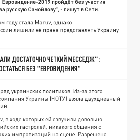
о Евровидение-2019 пройдёт без участия
а русскую Самойлову", - пишут в Сети.
м году стала Maruv, однако
ссии лишили её права представлять Украину
АЛИ ДОСТАТОЧНО ЧЕТКИЙ МЕССЕДЖ":
ОСТАТЬСЯ БЕЗ "ЕВРОВИДЕНИЯ"
ряд украинских политиков. Из-за этого
компания Украины (НОТУ) взяла двухдневный
ний.
, в ходе которых ей озвучили довольно
сийских гастролей, никакого общения с
каких импровизаций на сцене. Разрешено