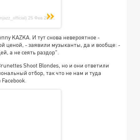
azz_official)
25 Фев 2019 в 8:39 PST
ппу KAZKA. И тут снова невероятное -
й ценой, - заявили музыканты, да и вообще: -
й, а не сеять раздор".
runettes Shoot Blondes, но и они ответили
ональный отбор, так что не нам и туда
 Facebook.