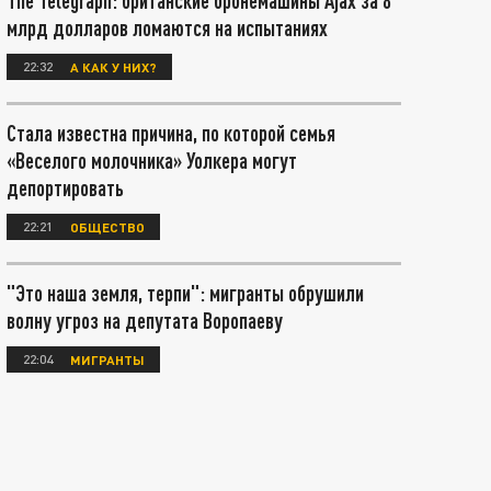
The Telegraph: британские бронемашины Ajax за 8
млрд долларов ломаются на испытаниях
22:32
А КАК У НИХ?
Стала известна причина, по которой семья
«Веселого молочника» Уолкера могут
депортировать
22:21
ОБЩЕСТВО
"Это наша земля, терпи": мигранты обрушили
волну угроз на депутата Воропаеву
22:04
МИГРАНТЫ