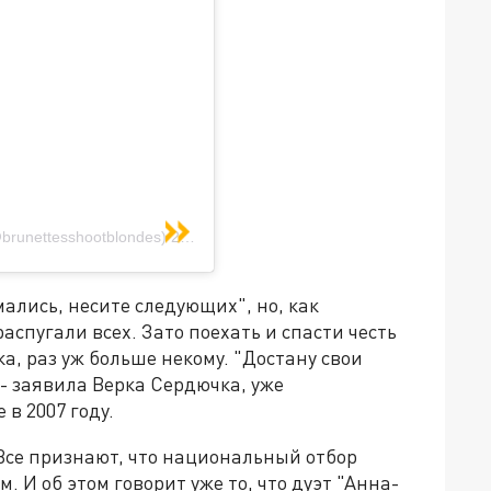
unettesshootblondes)
23 Фев 2019 в 12:21 PST
ались, несите следующих", но, как
аспугали всех. Зато поехать и спасти честь
а, раз уж больше некому. "Достану свои
 - заявила Верка Сердючка, уже
в 2007 году.
Все признают, что национальный отбор
 И об этом говорит уже то, что дуэт "Анна-