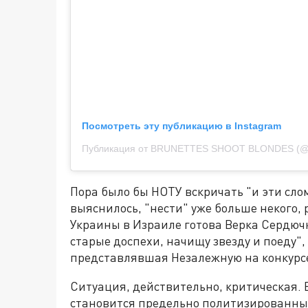
Посмотреть эту публикацию в Instagram
Публикация от BRUNETTES SHOOT BLONDES (@br
Пора было бы НОТУ вскричать "и эти слом
выяснилось, "нести" уже больше некого, р
Украины в Израиле готова Верка Сердючк
старые доспехи, начищу звезду и поеду",
представлявшая Незалежную на конкурсе 
Ситуация, действительно, критическая. 
становится предельно политизированным.