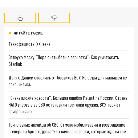
ЧИТАЙТЕ ТАКЖЕ:
Технофашисты XXI века
Оплеуха Маску. "Пора снять белые перчатки": Как уничтожить
Starlink
Даня с Дашей спаслись от боевиков ВСУ. Но беды для малышей не
закончились
"Очень плохие новости": Большая ошибка Palantir в России. Страны
НАТО впервые за СВО остановили поставки оружия. ВСУ теряют
приграничье?
Три главных инсайда об СВО. Отмена мобилизации и возвращение
"генерала Армагеддона"? Отличные новости, которые ждали все