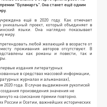
премии "Буламаргъ". Она станет ещё одним
иру.
учреждена ещё в 2020 году. Как отмечает
о уникальный проект, который объединяет в
тинский языки. Она наглядно показывает
му миру.
 претендовать любой желающий в возрасте от
месту проживания авторов отсутствуют. В
едставлены как романы и повести, так и
ры.
я первые издания литературных
кованные в средствах массовой информации,
ературных журналах и альманахах),
ря 2020 года. В случае выдвижения рукописей
 создания произведения значения не
винуто на соискание премии повторно.
х России и Осетии, важнейших исторических