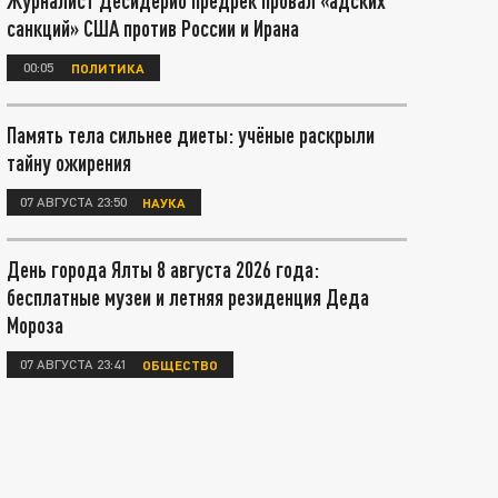
Журналист Десидерио предрёк провал «адских
санкций» США против России и Ирана
00:05
ПОЛИТИКА
Память тела сильнее диеты: учёные раскрыли
тайну ожирения
07 АВГУСТА 23:50
НАУКА
День города Ялты 8 августа 2026 года:
бесплатные музеи и летняя резиденция Деда
Мороза
07 АВГУСТА 23:41
ОБЩЕСТВО