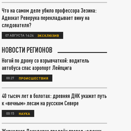
Что на самом деле убило профессора Зезина:
Адвокат Реверука перекладывает вину на
следователя?
07 АВГУСТА 14:24
ЭКСКЛЮЗИВ
НОВОСТИ РЕГИОНОВ
Ногой по дрону со взрывчаткой: водитель
автобуса спас аэропорт Лейпцига
00:27
ПРОИСШЕСТВИЯ
40 тысяч лет в болотах: древняя ДНК укажет путь
к «вечным» лесам на русском Севере
00:15
НАУКА