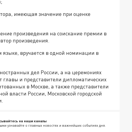
;
тора, имеющая значение при оценке
жение произведения на соискание премии в
автор произведения.
 языке, вручается в одной номинации в
ностранных дел России, а на церемониях
т главы и представители дипломатических
итованных в Москве, а также представители
ой власти России, Московской городской
и.
сывайтесь на наши каналы
ыми узнавайте о главных новостях и важнейших событиях дня.