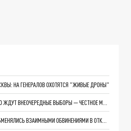
ОСКВЫ: НА ГЕНЕРАЛОВ ОХОТЯТСЯ "ЖИВЫЕ ДРОНЫ"
НЕ РУБИ СУК, НА КОТОРОМ СИДИШЬ: АРМЕНИЮ ЖДУТ ВНЕОЧЕРЕДНЫЕ ВЫБОРЫ — ЧЕСТНОЕ МНЕНИЕ
МИНОБОРОНЫ АРМЕНИИ И АЗЕРБАЙДЖАНА ОБМЕНЯЛИСЬ ВЗАИМНЫМИ ОБВИНЕНИЯМИ В ОТКРЫТИИ ОГНЯ