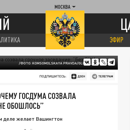
МОСКВА
ИЙ
Ц
АЛИТИКА
ЭФИР
/ФОТО: KOMSOMOLSKAYA PRAVDA/GLOBALLOOKPRESS
ПОДПИШИТЕСЬ:
ОЧЕМУ ГОСДУМА СОЗВАЛА
 НЕ ОБОШЛОСЬ”
ом деле желает Вашингтон