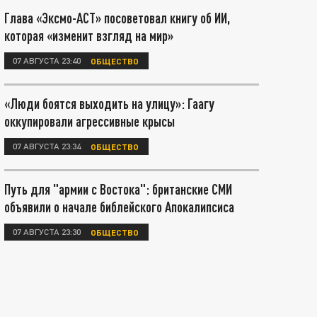
Глава «Эксмо-АСТ» посоветовал книгу об ИИ,
которая «изменит взгляд на мир»
07 АВГУСТА 23:40
ОБЩЕСТВО
«Люди боятся выходить на улицу»: Гаагу
оккупировали агрессивные крысы
07 АВГУСТА 23:34
ОБЩЕСТВО
Путь для "армии с Востока": британские СМИ
объявили о начале библейского Апокалипсиса
07 АВГУСТА 23:30
ОБЩЕСТВО