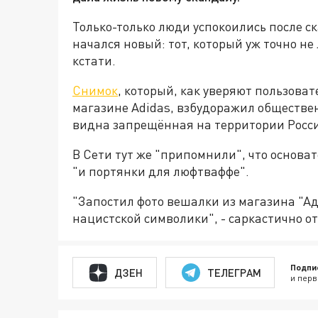
Только-только люди успокоились после ска
начался новый: тот, который уж точно не
кстати.
Снимок
, который, как уверяют пользоват
магазине Adidas, взбудоражил обществен
видна запрещённая на территории Росси
В Сети тут же "припомнили", что основат
"и портянки для люфтваффе".
"Запостил фото вешалки из магазина "А
нацистской символики", - саркастично о
Подпи
ДЗЕН
ТЕЛЕГРАМ
и перв