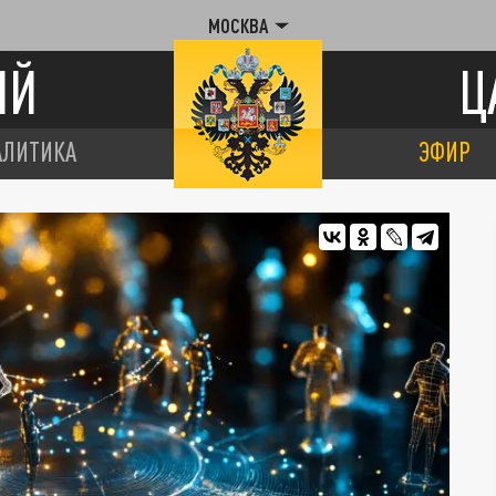
МОСКВА
ИЙ
Ц
АЛИТИКА
ЭФИР