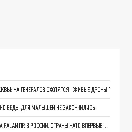
ОСКВЫ: НА ГЕНЕРАЛОВ ОХОТЯТСЯ "ЖИВЫЕ ДРОНЫ"
. НО БЕДЫ ДЛЯ МАЛЫШЕЙ НЕ ЗАКОНЧИЛИСЬ
"ОЧЕНЬ ПЛОХИЕ НОВОСТИ": БОЛЬШАЯ ОШИБКА PALANTIR В РОССИИ. СТРАНЫ НАТО ВПЕРВЫЕ ЗА СВО ОСТАНОВИЛИ ПОСТАВКИ ОРУЖИЯ. ВСУ ТЕРЯЮТ ПРИГРАНИЧЬЕ?