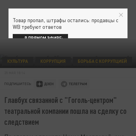
Товар пропал, штрафы остались: продавцы с
WB требуют ответов
В ПРЯМОМ ЭФИРЕ:
КУЛЬТУРА
КОРРУПЦИЯ
БОРЬБА С КОРРУПЦИЕЙ
ФОТО: ЦАРЬГРАД
25 МАЯ 18:14
ПОДПИШИТЕСЬ:
Главбух связанной с "Гоголь-центром"
театральной компании пошла на сделку со
следствием