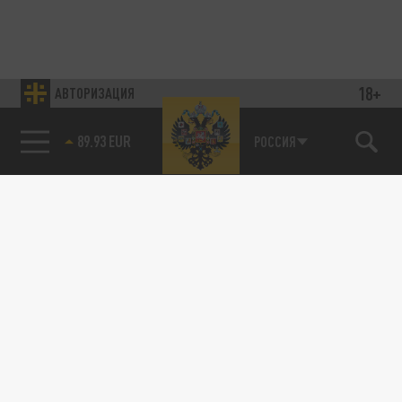
18+
АВТОРИЗАЦИЯ
89.93 EUR
РОССИЯ