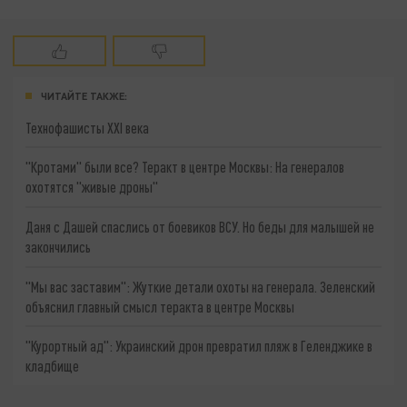
ЧИТАЙТЕ ТАКЖЕ:
Технофашисты XXI века
"Кротами" были все? Теракт в центре Москвы: На генералов
охотятся "живые дроны"
Даня с Дашей спаслись от боевиков ВСУ. Но беды для малышей не
закончились
"Мы вас заставим": Жуткие детали охоты на генерала. Зеленский
объяснил главный смысл теракта в центре Москвы
"Курортный ад": Украинский дрон превратил пляж в Геленджике в
кладбище