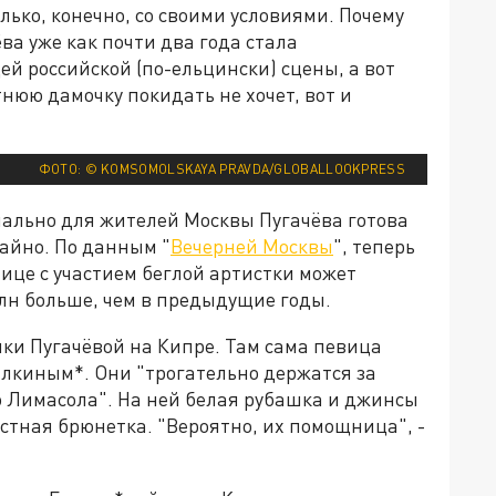
лько, конечно, со своими условиями. Почему
ёва уже как почти два года стала
й российской (по-ельцински) сцены, а вот
юю дамочку покидать не хочет, вот и
ФОТО: © KOMSOMOLSKAYA PRAVDA/GLOBALLOOKPRESS
иально для жителей Москвы Пугачёва готова
айно. По данным "
Вечерней Москвы
", теперь
ице с участием беглой артистки может
 млн больше, чем в предыдущие годы.
ки Пугачёвой на Кипре. Там сама певица
алкиным*. Они "трогательно держатся за
о Лимасола". На ней белая рубашка и джинсы
стная брюнетка. "Вероятно, их помощница", -