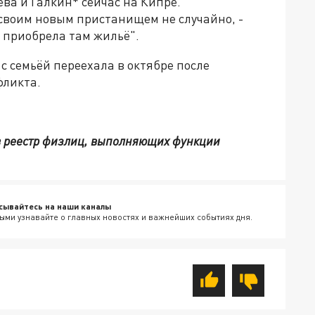
ева и Галкин* сейчас на Кипре.
своим новым пристанищем не случайно, -
я приобрела там жильё".
с семьёй переехала в октябре после
фликта.
в реестр физлиц, выполняющих функции
сывайтесь на наши каналы
ыми узнавайте о главных новостях и важнейших событиях дня.