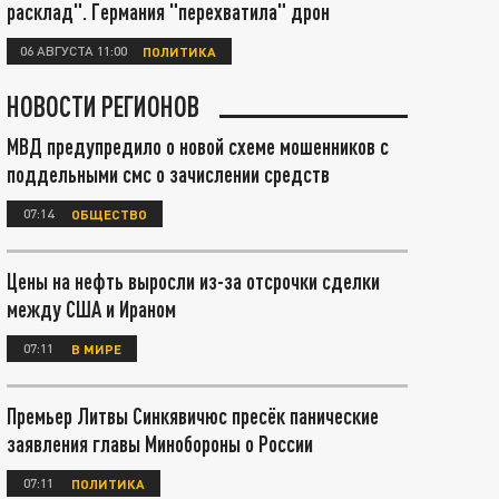
расклад". Германия "перехватила" дрон
06 АВГУСТА 11:00
ПОЛИТИКА
НОВОСТИ РЕГИОНОВ
МВД предупредило о новой схеме мошенников с
поддельными смс о зачислении средств
07:14
ОБЩЕСТВО
Цены на нефть выросли из-за отсрочки сделки
между США и Ираном
07:11
В МИРЕ
Премьер Литвы Синкявичюс пресёк панические
заявления главы Минобороны о России
07:11
ПОЛИТИКА