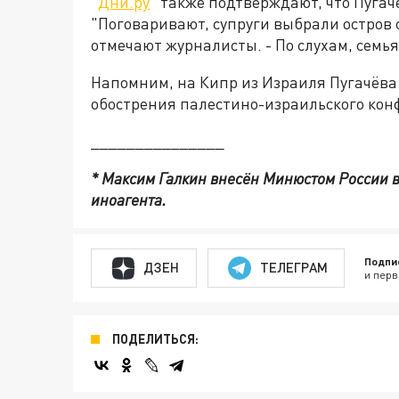
"
Дни.ру
" также подтверждают, что Пугач
"Поговаривают, супруги выбрали остров 
отмечают журналисты. - По слухам, семь
Напомним, на Кипр из Израиля Пугачёва 
обострения палестино-израильского кон
_______________
* Максим Галкин внесён Минюстом России 
иноагента.
Подпи
ДЗЕН
ТЕЛЕГРАМ
и перв
ПОДЕЛИТЬСЯ: