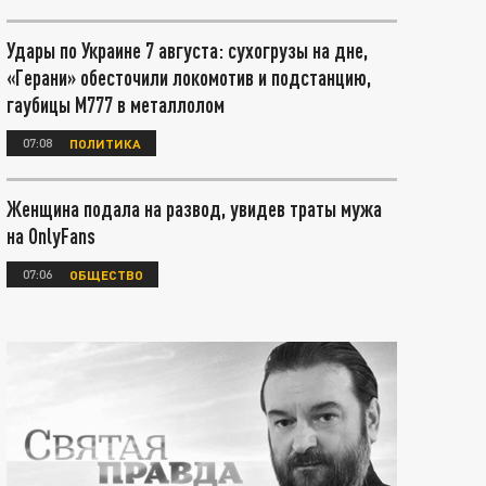
Удары по Украине 7 августа: сухогрузы на дне,
«Герани» обесточили локомотив и подстанцию,
гаубицы М777 в металлолом
07:08
ПОЛИТИКА
Женщина подала на развод, увидев траты мужа
на OnlyFans
07:06
ОБЩЕСТВО