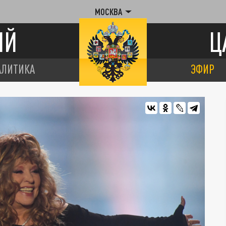
МОСКВА
ИЙ
Ц
АЛИТИКА
ЭФИР