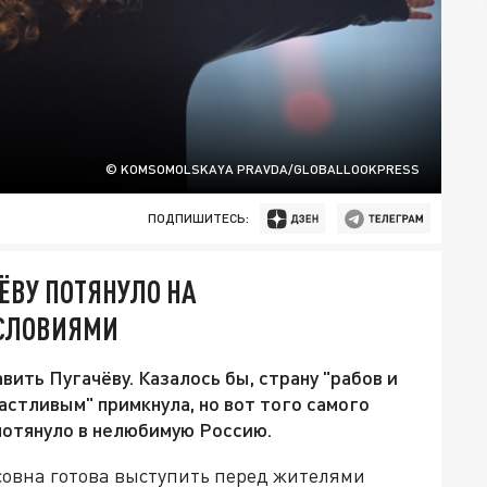
© KOMSOMOLSKAYA PRAVDA/GLOBALLOOKPRESS
ПОДПИШИТЕСЬ:
ЁВУ ПОТЯНУЛО НА
УСЛОВИЯМИ
вить Пугачёву. Казалось бы, страну "рабов и
частливым" примкнула, но вот того самого
 потянуло в нелюбимую Россию.
совна готова выступить перед жителями