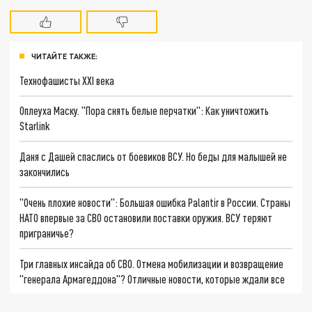
ЧИТАЙТЕ ТАКЖЕ:
Технофашисты XXI века
Оплеуха Маску. "Пора снять белые перчатки": Как уничтожить
Starlink
Даня с Дашей спаслись от боевиков ВСУ. Но беды для малышей не
закончились
"Очень плохие новости": Большая ошибка Palantir в России. Страны
НАТО впервые за СВО остановили поставки оружия. ВСУ теряют
приграничье?
Три главных инсайда об СВО. Отмена мобилизации и возвращение
"генерала Армагеддона"? Отличные новости, которые ждали все