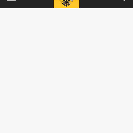
115093, г. Москва, переулок Партийный,
д.1, к.57, стр.3, эт.1, пом.I, ком.45
Тел.:
+7 (495) 374-77-73
info@tsargrad.tv
Адрес для пресс-релизов
press@tsargrad.tv
Средство массовой информации сетевое издание