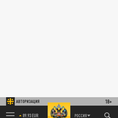
18+
АВТОРИЗАЦИЯ
89.93 EUR
РОССИЯ