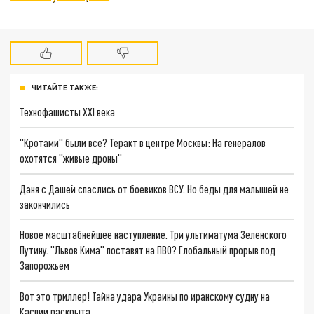
ЧИТАЙТЕ ТАКЖЕ:
Технофашисты XXI века
"Кротами" были все? Теракт в центре Москвы: На генералов
охотятся "живые дроны"
Даня с Дашей спаслись от боевиков ВСУ. Но беды для малышей не
закончились
Новое масштабнейшее наступление. Три ультиматума Зеленского
Путину. "Львов Кима" поставят на ПВО? Глобальный прорыв под
Запорожьем
Вот это триллер! Тайна удара Украины по иранскому судну на
Каспии раскрыта