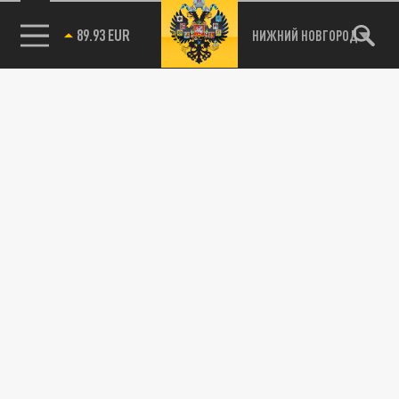
89.93 EUR
НИЖНИЙ НОВГОРОД
115093, г. Москва, переулок Партийный,
д.1, к.57, стр.3, эт.1, пом.I, ком.45
Тел.:
+7 (495) 374-77-73
info@tsargrad.tv
Адрес для пресс-релизов
press@tsargrad.tv