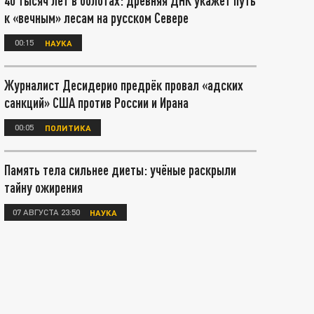
40 тысяч лет в болотах: древняя ДНК укажет путь
к «вечным» лесам на русском Севере
00:15
НАУКА
Журналист Десидерио предрёк провал «адских
санкций» США против России и Ирана
00:05
ПОЛИТИКА
Память тела сильнее диеты: учёные раскрыли
тайну ожирения
07 АВГУСТА 23:50
НАУКА