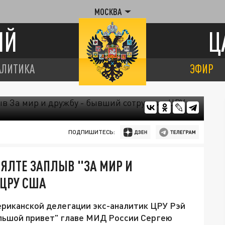
МОСКВА
ИЙ
Ц
АЛИТИКА
ЭФИР
ПОДПИШИТЕСЬ:
 ЯЛТЕ ЗАПЛЫВ "ЗА МИР И
 ЦРУ США
ериканской делегации экс-аналитик ЦРУ Рэй
льшой привет" главе МИД России Сергею