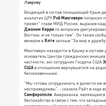
Лаврову
Входящий в состав посещающей Крым де
аналитик ЦРУ
Рэй Макговерн
попросил пе
привет" главе МИД России, выразив над
Джоном Керри
по вопросам урегулирова
Востоке, и не только там". Он также соо
вечером в
Ялте
заплыв "За мир и дружбу
Макговерн находится в Крыму в составе 
основатель Центра гражданских иници
частности, экс-сотрудник Госдепа США
Э
США
в отношении вернувшегося на роди
бесчеловечными.
"Мы готовы сотрудничать и донести им в
несправедливы", - сказала Райт в ходе 
Симферополя
. Американка, являющаяся 
беспокойство в связи с тем, что западны
подтверждений этому вокруг себя не уви