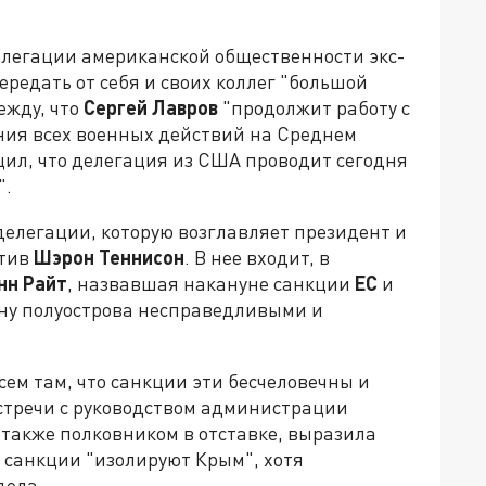
легации американской общественности экс-
редать от себя и своих коллег "большой
ежду, что
Сергей Лавров
"продолжит работу с
ния всех военных действий на Среднем
бщил, что делегация из США проводит сегодня
".
делегации, которую возглавляет президент и
атив
Шэрон Теннисон
. В нее входит, в
нн Райт
, назвавшая накануне санкции
ЕС
и
ну полуострова несправедливыми и
сем там, что санкции эти бесчеловечны и
встречи с руководством администрации
также полковником в отставке, выразила
е санкции "изолируют Крым", хотя
дела.