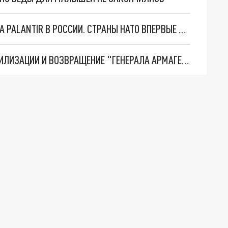
"ОЧЕНЬ ПЛОХИЕ НОВОСТИ": БОЛЬШАЯ ОШИБКА PALANTIR В РОССИИ. СТРАНЫ НАТО ВПЕРВЫЕ ЗА СВО ОСТАНОВИЛИ ПОСТАВКИ ОРУЖИЯ. ВСУ ТЕРЯЮТ ПРИГРАНИЧЬЕ?
ТРИ ГЛАВНЫХ ИНСАЙДА ОБ СВО. ОТМЕНА МОБИЛИЗАЦИИ И ВОЗВРАЩЕНИЕ "ГЕНЕРАЛА АРМАГЕДДОНА"? ОТЛИЧНЫЕ НОВОСТИ, КОТОРЫЕ ЖДАЛИ ВСЕ