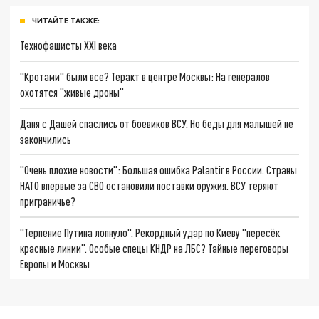
ЧИТАЙТЕ ТАКЖЕ:
Технофашисты XXI века
"Кротами" были все? Теракт в центре Москвы: На генералов
охотятся "живые дроны"
Даня с Дашей спаслись от боевиков ВСУ. Но беды для малышей не
закончились
"Очень плохие новости": Большая ошибка Palantir в России. Страны
НАТО впервые за СВО остановили поставки оружия. ВСУ теряют
приграничье?
"Терпение Путина лопнуло". Рекордный удар по Киеву "пересёк
красные линии". Особые спецы КНДР на ЛБС? Тайные переговоры
Европы и Москвы