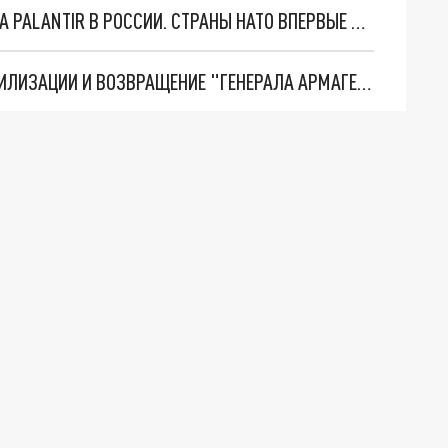
"ОЧЕНЬ ПЛОХИЕ НОВОСТИ": БОЛЬШАЯ ОШИБКА PALANTIR В РОССИИ. СТРАНЫ НАТО ВПЕРВЫЕ ЗА СВО ОСТАНОВИЛИ ПОСТАВКИ ОРУЖИЯ. ВСУ ТЕРЯЮТ ПРИГРАНИЧЬЕ?
ТРИ ГЛАВНЫХ ИНСАЙДА ОБ СВО. ОТМЕНА МОБИЛИЗАЦИИ И ВОЗВРАЩЕНИЕ "ГЕНЕРАЛА АРМАГЕДДОНА"? ОТЛИЧНЫЕ НОВОСТИ, КОТОРЫЕ ЖДАЛИ ВСЕ