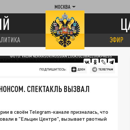
МОСКВА
ИЙ
Ц
АЛИТИКА
ЭФИР
ФОТО: VADIM NEKRASOV/RUSSIAN LOOK/GLOBALLOOKPRESS
ПОДПИШИТЕСЬ:
АНОНСОМ. СПЕКТАКЛЬ ВЫЗВАЛ
ии в своём Telegram-канале призналась, что
овали в "Ельцин Центре", вызывает рвотный