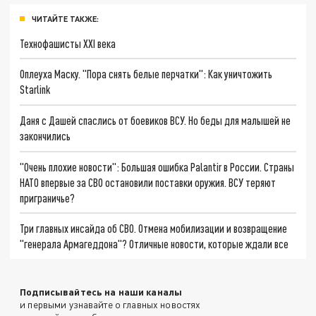
ЧИТАЙТЕ ТАКЖЕ:
Технофашисты XXI века
Оплеуха Маску. "Пора снять белые перчатки": Как уничтожить
Starlink
Даня с Дашей спаслись от боевиков ВСУ. Но беды для малышей не
закончились
"Очень плохие новости": Большая ошибка Palantir в России. Страны
НАТО впервые за СВО остановили поставки оружия. ВСУ теряют
приграничье?
Три главных инсайда об СВО. Отмена мобилизации и возвращение
"генерала Армагеддона"? Отличные новости, которые ждали все
Подписывайтесь на наши каналы
и первыми узнавайте о главных новостях