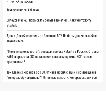
ЧИТАЙТЕ ТАКЖЕ:
Технофашисты XXI века
Оплеуха Маску. "Пора снять белые перчатки": Как уничтожить
Starlink
Даня с Дашей спаслись от боевиков ВСУ. Но беды для малышей не
закончились
"Очень плохие новости": Большая ошибка Palantir в России. Страны
НАТО впервые за СВО остановили поставки оружия. ВСУ теряют
приграничье?
Три главных инсайда об СВО. Отмена мобилизации и возвращение
"генерала Армагеддона"? Отличные новости, которые ждали все