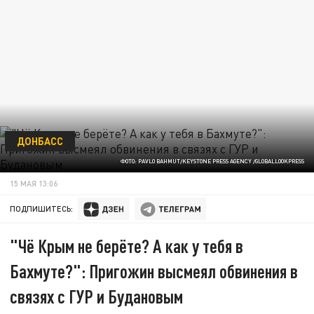
ДОНБАСС
ФОТО: PAVLO BAHMUT/KEYSTONE PRESS AGENCY /GLOBALLOOKPRESS
15 МАЯ 13:06
ПОДПИШИТЕСЬ:
"Чё Крым не берёте? А как у тебя в
Бахмуте?": Пригожин высмеял обвинения в
связях с ГУР и Будановым