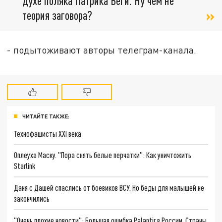
духе поляка Патрика Веги. Ну чем не
теория заговора?
- подытоживают авторы телеграм-канала.
ЧИТАЙТЕ ТАКЖЕ:
Технофашисты XXI века
Оплеуха Маску. "Пора снять белые перчатки": Как уничтожить
Starlink
Даня с Дашей спаслись от боевиков ВСУ. Но беды для малышей не
закончились
"Очень плохие новости": Большая ошибка Palantir в России. Страны