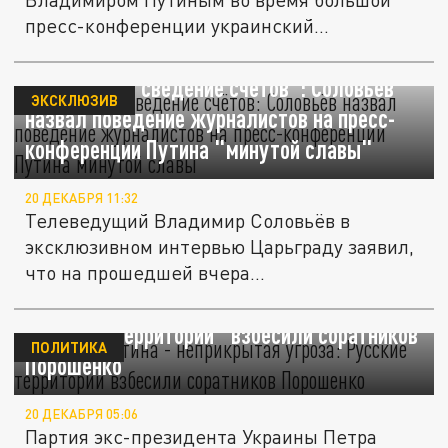
пресс-конференции украинский
журналист...
"Самопиар и сведение счётов": Соловьёв
ЭКСКЛЮЗИВ
назвал поведение журналистов на пресс-
конференции Путина "минутой славы"
20 ДЕКАБРЯ 11:32
Телеведущий Владимир Соловьёв в
эксклюзивном интервью Царьграду заявил,
что на прошедшей вчера...
"В словах Путина - неприкрытая угроза":
"Русские территории" взбесили соратников
ПОЛИТИКА
Порошенко
20 ДЕКАБРЯ 05:06
Партия экс-президента Украины Петра