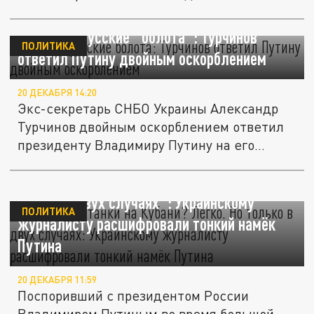
"Исконно русские" болота": Турчинов
ПОЛИТИКА
ответил Путину двойным оскорблением
20 ДЕКАБРЯ 14:20
Экс-секретарь СНБО Украины Александр
Турчинов двойным оскорблением ответил
президенту Владимиру Путину на его...
"Украинские танки на Кубани? Легко. Но
только в двух случаях": Украинскому
ПОЛИТИКА
журналисту расшифровали тонкий намёк
Путина
20 ДЕКАБРЯ 11:59
Поспоривший с президентом России
Владимиром Путиным во время большой