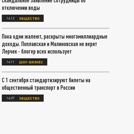
скандальное заявление сотрудницы об
отключении воды
14:12
ОБЩЕСТВО
Пока одни жалеют, раскрыты многомиллиардные
доходы. Поплавская и Малиновская не верят
Лерчек - блогер всех использует
14:11
ШОУ-БИЗНЕС
С 1 сентября стандартизируют билеты на
общественный транспорт в России
14:07
ОБЩЕСТВО