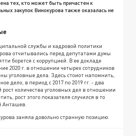
ена тех, кто может быть причастен к
льных закупок Винокурова также оказалась не
ые
иципальной службы и кадровой политики
рова отчитывались перед депутатами думы
тти борется с коррупцией. В ее докладе
ние 2020 г. в отношении четырех сотрудников
ы уголовные дела. Здесь стоиот напомнить,
ое дело, в период с 2017 по 2019 гг. - два
ый рост количества уголовных дел в отношении
ить, рост этого показателя случился в то
й Анташев.
урова заняла довольно странную позицию.