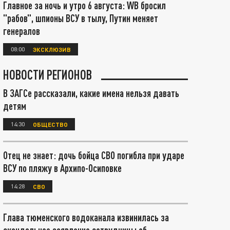
Главное за ночь и утро 6 августа: WB бросил
"рабов", шпионы ВСУ в тылу, Путин меняет
генералов
08:00
ЭКСКЛЮЗИВ
НОВОСТИ РЕГИОНОВ
В ЗАГСе рассказали, какие имена нельзя давать
детям
14:30
ОБЩЕСТВО
Отец не знает: дочь бойца СВО погибла при ударе
ВСУ по пляжу в Архипо-Осиповке
14:28
СВО
Глава тюменского водоканала извинилась за