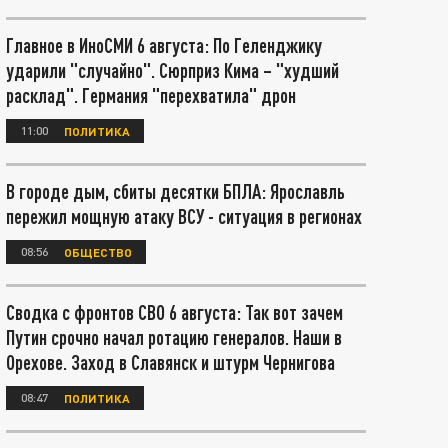
Главное в ИноСМИ 6 августа: По Геленджику
ударили "случайно". Сюрприз Кима – "худший
расклад". Германия "перехватила" дрон
11:00
ПОЛИТИКА
В городе дым, сбиты десятки БПЛА: Ярославль
пережил мощную атаку ВСУ - ситуация в регионах
08:56
ОБЩЕСТВО
Сводка с фронтов СВО 6 августа: Так вот зачем
Путин срочно начал ротацию генералов. Наши в
Орехове. Заход в Славянск и штурм Чернигова
08:47
ПОЛИТИКА