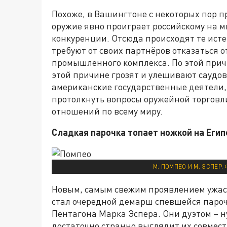
Похоже, в Вашингтоне с некоторых пор п
оружие явно проиграет российскому на м
конкуренции. Отсюда происходят те ист
требуют от своих партнёров отказаться о
промышленного комплекса. По этой прич
этой причине грозят и улещивают саудов
американские государственные деятели,
протолкнуть вопросы оружейной торговл
отношений по всему миру.
Сладкая парочка топает ножкой на Егип
М. ПОМПЕО И М. ЭСПЕР.
Новым, самым свежим проявлением ужас
стал очередной демарш спевшейся пароч
Пентагона Марка Эспера. Они дуэтом – ну
достаточно странно выглядит их совме