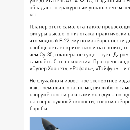
уже двигатель АЛ-41Ф-1C, созданный в 
обладает всеракурсным управляемым вект
кгс.
Планёр этого самолёта также превосход
фигуры высшего пилотажа практически в
что модный F-22 ему по манёвренности д
вообще летает кривенько и на соплях, то
чем Су-35, планёра не существует. Даром
самолёты 5-го поколения. Про превосхо
«Супер Хорнет», «Рафаль», «Тайфун» – и 
Не случайно и известное экспертное издан
«экстремально опасным»для любого само
вооружённости ракетами «воздух – возду
на сверхзвуковой скорости, сверхманёв
борьбы.