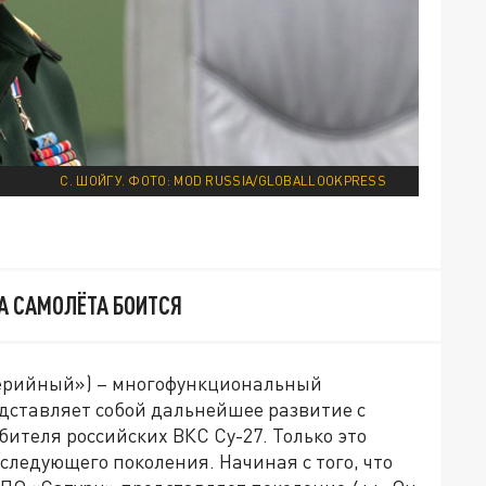
С. ШОЙГУ. ФОТО: MOD RUSSIA/GLOBALLOOKPRESS
А САМОЛЁТА БОИТСЯ
«серийный») – многофункциональный
едставляет собой дальнейшее развитие с
ителя российских ВКС Су-27. Только это
следующего поколения. Начиная с того, что