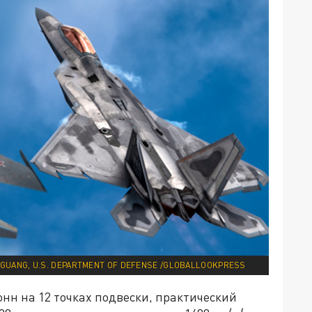
NG GUANG, U.S. DEPARTMENT OF DEFENSE /GLOBALLOOKPRESS
онн на 12 точках подвески, практический