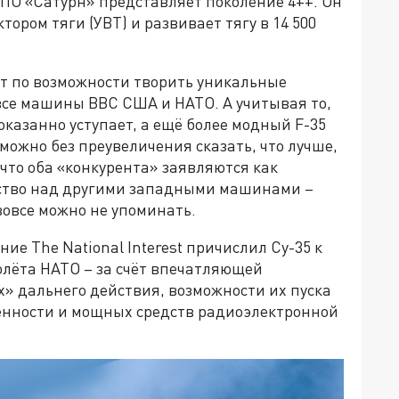
НПО «Сатурн» представляет поколение 4++. Он
ором тяги (УВТ) и развивает тягу в 14 500
ит по возможности творить уникальные
се машины ВВС США и НАТО. А учитывая то,
оказанно уступает, а ещё более модный F-35
 можно без преувеличения сказать, что лучше,
 что оба «конкурента» заявляются как
дство над другими западными машинами –
вовсе можно не упоминать.
ие The National Interest причислил Су-35 к
лёта НАТО – за счёт впечатляющей
х» дальнего действия, возможности их пуска
ренности и мощных средств радиоэлектронной