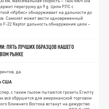
00 км, максимальная скорость – 1400 км/ч (на
Держит перегрузку до 9 g. Цели РЛС с
ткой «Ирбис» обнаруживает на дальности до
тов. Самолёт может вести одновременный
го F-22 Raptor дальность обнаружения цели –
ИИ: ПЯТЬ ЛУЧШИХ ОБРАЗЦОВ НАШЕГО
ОВОМ РЫНКЕ
рентов, да.
ны США
Эспер, с таким пылом пытаются грозить Египту
как всё обрушится для американской торговли
ого Ближнего Востока встанут на дежурство