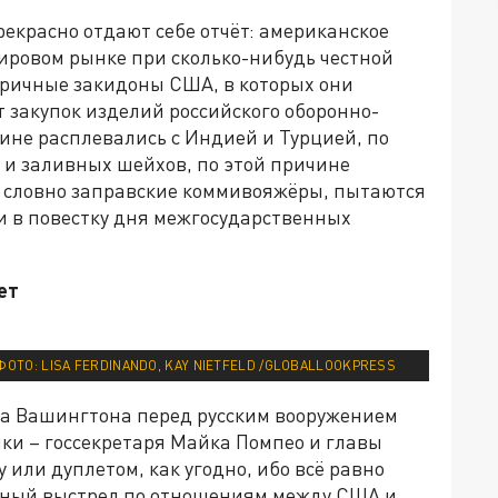
рекрасно отдают себе отчёт: американское
ировом рынке при сколько-нибудь честной
еричные закидоны США, в которых они
т закупок изделий российского оборонно-
ине расплевались с Индией и Турцией, по
 и заливных шейхов, по этой причине
 словно заправские коммивояжёры, пытаются
и в повестку дня межгосударственных
ет
 ФОТО: LISA FERDINANDO, KAY NIETFELD /GLOBALLOOKPRESS
а Вашингтона перед русским вооружением
ки – госсекретаря Майка Помпео и главы
 или дуплетом, как угодно, ибо всё равно
стный выстрел по отношениям между США и