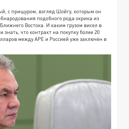
ый, с прищуром, взгляд Шойгу, которым он
 обнародования подобного рода окрика из
лижнего Востока. И каким грузом висел в
и знать, что контракт на покупку более 20
олларов между АРЕ и Россией уже заключён в