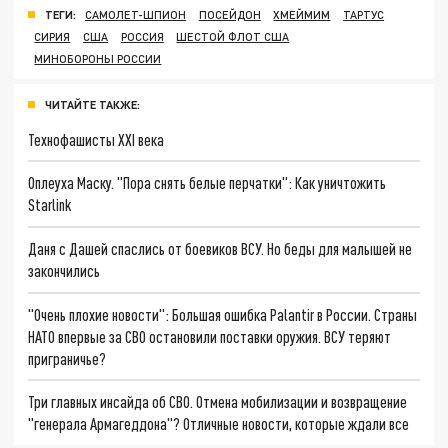
ТЕГИ:
САМОЛЕТ-ШПИОН
ПОСЕЙДОН
ХМЕЙМИМ
ТАРТУС
СИРИЯ
США
РОССИЯ
ШЕСТОЙ ФЛОТ США
МИНОБОРОНЫ РОССИИ
ЧИТАЙТЕ ТАКЖЕ:
Технофашисты XXI века
Оплеуха Маску. "Пора снять белые перчатки": Как уничтожить
Starlink
Даня с Дашей спаслись от боевиков ВСУ. Но беды для малышей не
закончились
"Очень плохие новости": Большая ошибка Palantir в России. Страны
НАТО впервые за СВО остановили поставки оружия. ВСУ теряют
приграничье?
Три главных инсайда об СВО. Отмена мобилизации и возвращение
"генерала Армагеддона"? Отличные новости, которые ждали все