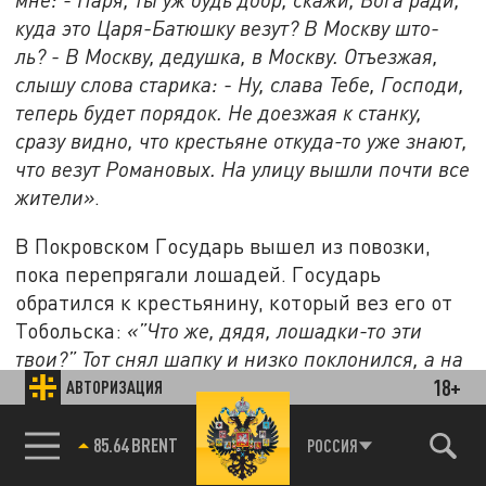
куда это Царя-Батюшку везут? В Москву што-
ль? - В Москву, дедушка, в Москву. Отъезжая,
слышу слова старика: - Ну, слава Тебе, Господи,
теперь будет порядок. Не доезжая к станку,
сразу видно, что крестьяне откуда-то уже знают,
что везут Романовых. На улицу вышли почти все
жители»
.
В Покровском Государь вышел из повозки,
пока перепрягали лошадей. Государь
обратился к крестьянину, который вез его от
Тобольска:
«”Что же, дядя, лошадки-то эти
твои?” Тот снял шапку и низко поклонился, а на
18+
глазах у него были слёзы. Он ответил: “Да,
АВТОРИЗАЦИЯ
Царь-Батюшка, это лошадки-то мои, вот
Господь привёл провести Вас на моих
85.64 BRENT
РОССИЯ
родных”»
. Государь поблагодарил