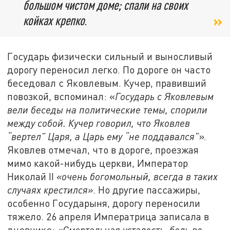
большом чистом доме; спали на своих
койках крепко
.
Государь физически сильный и выносливый
дорогу переносил легко. По дороге он часто
беседовал с Яковлевым. Кучер, правивший
повозкой, вспоминал: «
Государь с Яковлевым
вели беседы на политические темы, спорили
между собой. Кучер говорил, что Яковлев
“вертел” Царя, а Царь ему “не поддавался”
».
Яковлев отмечал, что в дороге, проезжая
мимо какой-нибудь церкви, Император
Николай II
«очень богомольный, всегда в таких
случаях крестился»
. Но другие пассажиры,
особенно Государыня, дорогу переносили
тяжело. 26 апреля Императрица записала в
дневнике:
«Смертельная усталость, боль во