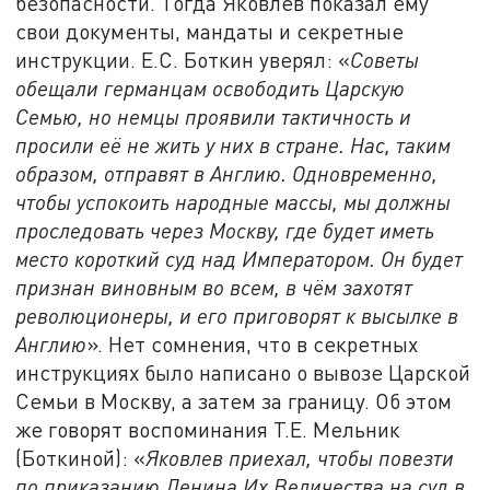
безопасности. Тогда Яковлев показал ему
свои документы, мандаты и секретные
инструкции. Е.С. Боткин уверял: «
Советы
обещали германцам освободить Царскую
Семью, но немцы проявили тактичность и
просили её не жить у них в стране. Нас, таким
образом, отправят в Англию. Одновременно,
чтобы успокоить народные массы, мы должны
проследовать через Москву, где будет иметь
место короткий суд над Императором. Он будет
признан виновным во всем, в чём захотят
революционеры, и его приговорят к высылке в
Англию
». Нет сомнения, что в секретных
инструкциях было написано о вывозе Царской
Семьи в Москву, а затем за границу. Об этом
же говорят воспоминания Т.Е. Мельник
(Боткиной): «
Яковлев приехал, чтобы повезти
по приказанию Ленина Их Величества на суд в