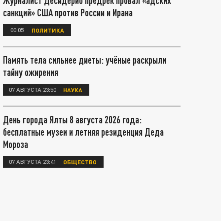
Журналист Десидерио предрёк провал «адских
санкций» США против России и Ирана
00:05
ПОЛИТИКА
Память тела сильнее диеты: учёные раскрыли
тайну ожирения
07 АВГУСТА 23:50
НАУКА
День города Ялты 8 августа 2026 года:
бесплатные музеи и летняя резиденция Деда
Мороза
07 АВГУСТА 23:41
ОБЩЕСТВО