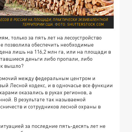
ЛЕСОВ В РОССИИ НА ПЛОЩАДИ, ПРАКТИЧЕСКИ ЭКВИВАЛЕНТНОЙ
ТЕРРИТОРИИ США
. ФОТО: SHUTTERSTOCK.COM
ям, только за пять лет на лесоустройство
 не позволила обеспечить необходимые
дена лишь на 116,2 млн га, или на площади в
оставшиеся деньги либо пропали, либо
так вышло?
омочий между федеральным центром и
овый Лесной кодекс, и в одночасье все функции
жарами оказались в руках регионов, а
ной. В результате так называемой
сничеств и сотрудников лесной охраны в
ситуацией за последние пять-десять лет не