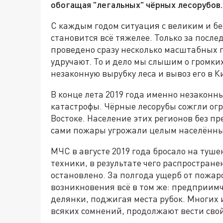
обогащая "легальных" чёрных лесорубов.
С каждым годом ситуация с великим и бе
становится всё тяжелее. Только за после
проведено сразу несколько масштабных п
удручают. То и дело мы слышим о громки
незаконную вырубку леса и вывоз его в К
В конце лета 2019 года именно незаконн
катастрофы. Чёрные лесорубы сожгли ог
Востоке. Население этих регионов без пр
сами пожары угрожали целым населённы
МЧС в августе 2019 года бросало на туш
техники, в результате чего распростране
остановлено. За полгода ущерб от пожаро
возникновения всё в том же: предприим
делянки, поджигая места рубок. Многих и
всяких сомнений, продолжают вести свой