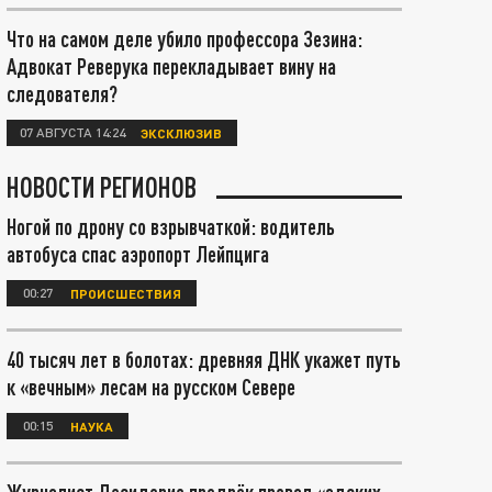
Что на самом деле убило профессора Зезина:
Адвокат Реверука перекладывает вину на
следователя?
07 АВГУСТА 14:24
ЭКСКЛЮЗИВ
НОВОСТИ РЕГИОНОВ
Ногой по дрону со взрывчаткой: водитель
автобуса спас аэропорт Лейпцига
00:27
ПРОИСШЕСТВИЯ
40 тысяч лет в болотах: древняя ДНК укажет путь
к «вечным» лесам на русском Севере
00:15
НАУКА