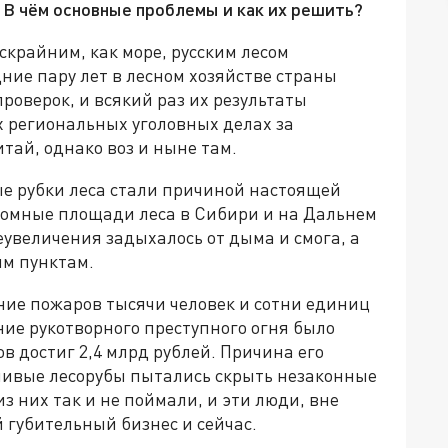
 В чём основные проблемы и как их решить?
скрайним, как море, русским лесом
дние пару лет в лесном хозяйстве страны
роверок, и всякий раз их результаты
х региональных уголовных делах за
итай, однако воз и ныне там.
ые рубки леса стали причиной настоящей
ромные площади леса в Сибири и на Дальнем
еувеличения задыхалось от дыма и смога, а
м пунктам.
ение пожаров тысячи человек и сотни единиц
ние рукотворного преступного огня было
в достиг 2,4 млрд рублей. Причина его
чивые лесорубы пытались скрыть незаконные
з них так и не поймали, и эти люди, вне
 губительный бизнес и сейчас.