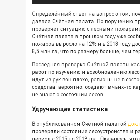
Определённый ответ на вопрос о том, поч
давала Счётная палата. По поручению пр
проверяет ситуацию с лесными пожарами 
Счётная палата в прошлом году уже сообщ
пожаров выросло на 12% и в 2018 году до
8,5 млн га, что по размеру больше, чем т
Последняя проверка Счётной палаты каса
работ по изучению и возобновлению лесов
идут из рук вон плохо, регионы не в со
средства, вероятно, оседают в чьих-то ка
не знают о состоянии лесов.
Удручающая статистика
В опубликованном Счётной палатой
док
проверяли состояние лесоустройства и р
период с 2015 по 2019 год. Оказалось, чт