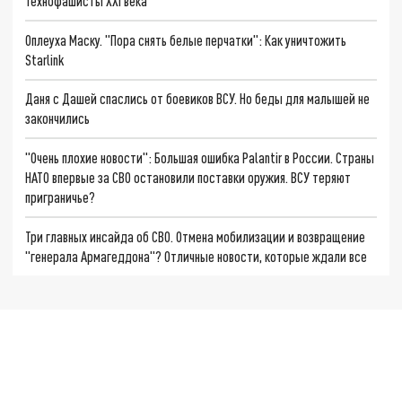
Технофашисты XXI века
Оплеуха Маску. "Пора снять белые перчатки": Как уничтожить
Starlink
Даня с Дашей спаслись от боевиков ВСУ. Но беды для малышей не
закончились
"Очень плохие новости": Большая ошибка Palantir в России. Страны
НАТО впервые за СВО остановили поставки оружия. ВСУ теряют
приграничье?
Три главных инсайда об СВО. Отмена мобилизации и возвращение
"генерала Армагеддона"? Отличные новости, которые ждали все