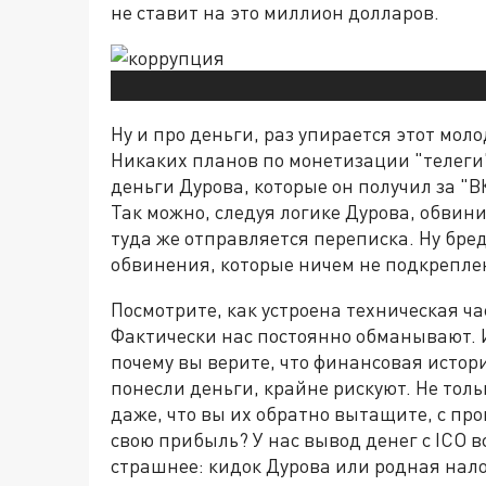
не ставит на это миллион долларов.
Ну и про деньги, раз упирается этот мол
Никаких планов по монетизации "телеги"
деньги Дурова, которые он получил за "
Так можно, следуя логике Дурова, обвин
туда же отправляется переписка. Ну бре
обвинения, которые ничем не подкрепл
Посмотрите, как устроена техническая час
Фактически нас постоянно обманывают. И,
почему вы верите, что финансовая истори
понесли деньги, крайне рискуют. Не тол
даже, что вы их обратно вытащите, с пр
свою прибыль? У нас вывод денег с ICO в
страшнее: кидок Дурова или родная нало