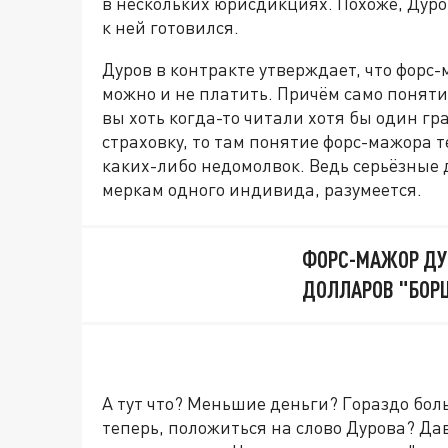
в нескольких юрисдикциях. Похоже, Дуров
к ней готовился.
Дуров в контракте утверждает, что форс-
можно и не платить. Причём само поняти
вы хоть когда-то читали хотя бы один г
страховку, то там понятие форс-мажора 
каких-либо недомолвок. Ведь серьёзные 
меркам одного индивида, разумеется.
ФОРС-МАЖОР ДУР
ДОЛЛАРОВ "БОРЦ
А тут что? Меньшие деньги? Гораздо бол
теперь, положиться на слово Дурова? Да