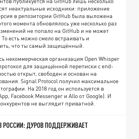
ентов публикуется на GitHub лишь несколько
исят неактуальные исходники: приложение
ерсия в репозитории GitHub была выложена
этого момента обновлялось уже несколько раз
изменений не попало на GitHub и не может
 То есть можно смело встраивать и
ить, что ты самый защищённый.
лась некоммерческая организация Open Whisper
, протокол для защищённой переписки с end-
остью открыт, свободен и основан на
ания. Signal Protocol получил максимальное
ографии. На 2018 год он используется в
, Facebook Messenger и Allo от Google). И
е конкурентов не выглядит приватной.
В РОССИИ: ДУРОВ ПОДДЕРЖИВАЕТ