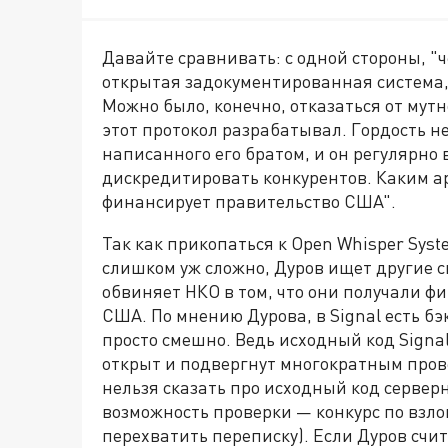
Давайте сравнивать: с одной стороны, "ч
открытая задокументированная система, 
Можно было, конечно, отказаться от мутн
этот протокол разрабатывал. Гордость не
написанного его братом, и он регулярно 
дискредитировать конкурентов. Каким а
финансирует правительство США".
Так как прикопаться к Open Whisper Syst
слишком уж сложно, Дуров ищет другие 
обвиняет НКО в том, что они получали ф
США. По мнению Дурова, в Signal есть б
просто смешно. Ведь исходный код Signal
открыт и подвергнут многократным прове
нельзя сказать про исходный код сервер
возможность проверки — конкурс по взл
перехватить переписку). Если Дуров счита