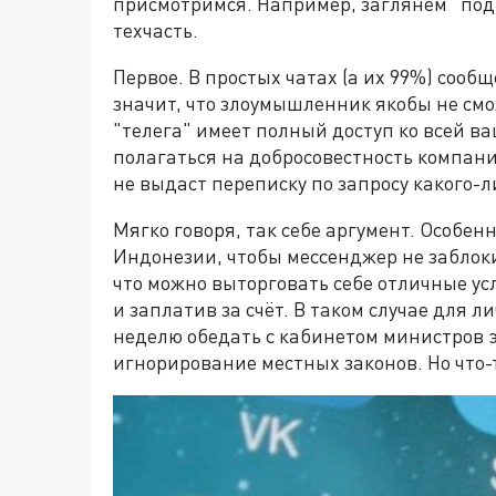
присмотримся. Например, заглянем "под 
техчасть.
Первое. В простых чатах (а их 99%) сооб
значит, что злоумышленник якобы не смо
"телега" имеет полный доступ ко всей в
полагаться на добросовестность компани
не выдаст переписку по запросу какого-л
Мягко говоря, так себе аргумент. Особен
Индонезии, чтобы мессенджер не заблоки
что можно выторговать себе отличные ус
и заплатив за счёт. В таком случае для л
неделю обедать с кабинетом министров 
игнорирование местных законов. Но что-т