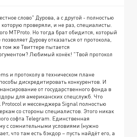
естное слово" Дурова, а с другой - полностью
которую проверяли, и не раз, специалисты.
ого MTProto. Но тогда брат обидится, который
 позволяет Дурову отказаться от протокола,
в том же Твиттере пытается
ргументом? Любимый конёк! "Твой протокол
ems и протоколу в техническом плане
способы дискредитировать конкурентов. И
инансирование от государственного фонда в
экдоры для американских спецслужб. Что
 Protocol и мессенджера Signal полностью
ркам со стороны специалистов. Этого никак
ного софта Telegram. Единственная
ому с сомнительными условиями (нужно
ет, что там есть бэкдор – пусть найдёт его, а