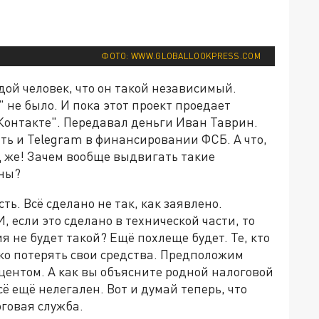
ФОТО: WWW.GLOBALLOOKPRESS.COM
одой человек, что он такой независимый.
 не было. И пока этот проект проедает
ВКонтакте". Передавал деньги Иван Таврин.
ить и Telegram в финансировании ФСБ. А что,
д же! Зачем вообще выдвигать такие
ены?
ть. Всё сделано не так, как заявлено.
 если это сделано в технической части, то
я не будет такой? Ещё похлеще будет. Те, кто
ько потерять свои средства. Предположим
оцентом. А как вы объясните родной налоговой
сё ещё нелегален. Вот и думай теперь, что
говая служба.