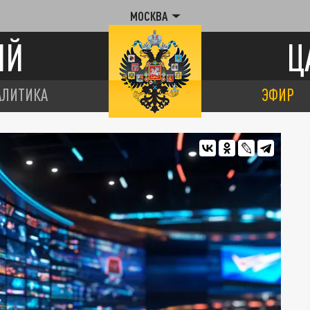
МОСКВА
ИЙ
Ц
АЛИТИКА
ЭФИР