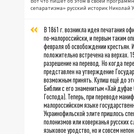
Вот что пишет об этом в своей программ
сепаратизма» русский историк Николай 
В 1861 г. возникла идея печатания 
по-малороссийски, и первым таким о
февраля об освобождении крестьян. И
положительно встречена на верхах. 1
разрешение на перевод. Но когда пер
представлен на утверждение Государс
возможным принять. Кулиш ещё до эт
Библии с его знаменитым «Хай дуфае 
Господа). Теперь, при переводе маниф
малороссийском языке государственн
Украинофильской элите пришлось спеш
полонизмов или коверканья русских с
языковое уродство, но и совсем неп