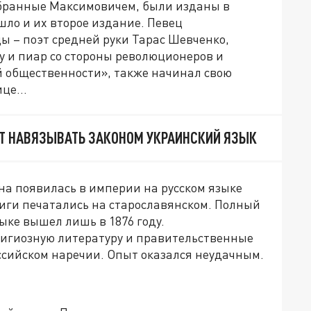
обранные Максимовичем, были изданы в
ышло и их второе издание. Певец
 – поэт средней руки Тарас Шевченко,
у и пиар со стороны революционеров и
 общественности», также начинал свою
олице…
ЯТ НАВЯЗЫВАТЬ ЗАКОНОМ УКРАИНСКИЙ ЯЗЫК
она появилась в империи на русском языке
книги печатались на старославянском. Полный
ыке вышел лишь в 1876 году.
игиозную литературу и правительственные
ссийском наречии. Опыт оказался неудачным.