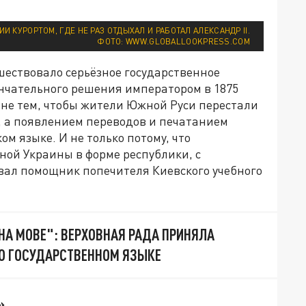
И КУРОРТОМ, ГДЕ НЕ РАЗ ОТДЫХАЛ И РАБОТАЛ АЛЕКСАНДР II.
ФОТО: WWW.GLOBALLOOKPRESS.COM
ествовало серьёзное государственное
ончательного решения императором в 1875
 не тем, чтобы жители Южной Руси перестали
, а появлением переводов и печатанием
м языке. И не только потому, что
ной Украины в форме республики, с
овал помощник попечителя Киевского учебного
 НА МОВЕ": ВЕРХОВНАЯ РАДА ПРИНЯЛА
О ГОСУДАРСТВЕННОМ ЯЗЫКЕ
»