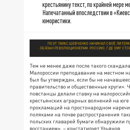
крестьянину текст, по крайней мере м
Напечатанный впоследствии в «Киевс
юмористики.
ПОЭТ ТАРАС ШЕВЧЕНКО НАЧИНАЛ СВОЁ ЛИТЕРА
ОБЯЗАН РЕВОЛЮЦИОНЕРАМ: РОССИЮ, ГДЕ ЕМУ СТО
Тем не менее даже после такого скандал
Малороссии преподавание на местном нар
был бы утвержден, если бы не начавшее
правительство и общественные круги». Чт
повстанцы делали ставку на малороссий
крестьянских аграрных волнений на юге
прокламаций на простонародном наречии
поляками на почве распространения так
польских главарей бумаги обнаружили п
восстанием», – констатирует Ульянов.