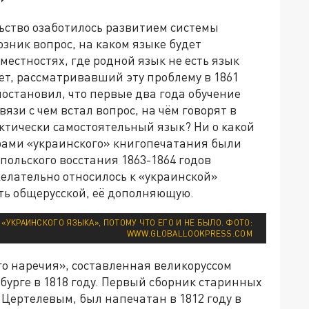
льство озаботилось развитием системы
зник вопрос, на каком языке будет
местностях, где родной язык не есть язык
т, рассматривавший эту проблему в 1861
постановил, что первые два года обучение
язи с чем встал вопрос, на чём говорят в
актически самостоятельный язык? Ни о какой
рами «украинского» книгопечатания были
 польского восстания 1863-1864 годов
елательно относилось к «украинской»
ть общерусской, её дополняющую.
 «УКРАИНСКОГО ЯЗЫКА», ПОТОМУ ЧТО ЕГО И НЕ БЫЛО. ФОТО:
WWW.GLOBALLOOKPRESS.COM
о наречия», составленная великоруссом
бурге в 1818 году. Первый сборник старинных
 Цертелевым, был напечатан в 1812 году в