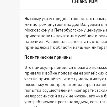
СЕПАРАТИЗМ
Эмскому указу предшествовал так назыв
министром внутренних дел Валуевым в и
Московскому и Петербургскому цензурны
приостановить печатание учебной и рел
наречии». Разрешалось печатать «только
принадлежат к области изящной литера
Политические причины
Этот циркуляр появился в разгар польско
привело к войне половины европейских с
честно признаётся, что эту меры диктуют
поскольку «под предлогом распростране
попытка осуществления «сепаратистских 
малороссийский язык не нужен, его «не б
употребляемое простонародьем, есть тот