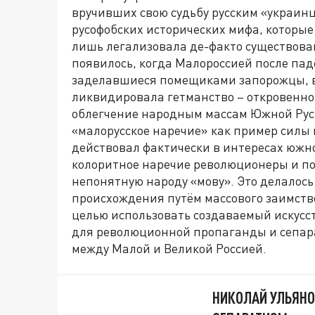
вручивших свою судьбу русским «украинце
русофобских исторических мифа, которые
лишь легализовала де-факто существова
появилось, когда Малороссией после па
заделавшиеся помещиками запорожцы, в
ликвидировала гетманство – откровенно
облегчение народным массам Южной Рус
«малорусское наречие» как пример силы 
действовал фактически в интересах южно
колоритное наречие революционеры и п
непонятную народу «мову». Это делалось
происхождения путём массового заимство
целью использовать создаваемый искусс
для революционной пропаганды и сепара
между Малой и Великой Россией.
НИКОЛАЙ УЛЬЯНО