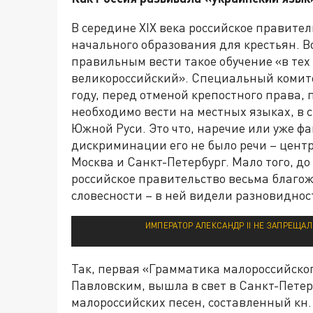
В середине XIX века российское правите
начального образования для крестьян. Во
правильным вести такое обучение «в тех 
великороссийский». Специальный комите
году, перед отменой крепостного права, 
необходимо вести на местных языках, в св
Южной Руси. Это что, наречие или уже ф
дискриминации его не было речи – цент
Москва и Санкт-Петербург. Мало того, до
российское правительство весьма благож
словесности – в ней видели разновиднос
ИМПЕРАТОР АЛЕКСАНДР II НЕ ЗАПРЕЩАЛ
Так, первая «Грамматика малороссийског
Павловским, вышла в свет в Санкт-Петер
малороссийских песен, составленный кн.