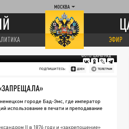
МОСКВА
ИЙ
Ц
АЛИТИКА
ЭФИР
ФОТО: ЦАРЬГРАД
ПОДПИШИТЕСЬ:
 «ЗАПРЕЩАЛА»
в немецком городе Бад-Эмс, где император
щий использование в печати и преподавание
ксандром II в 1876 году и «закрепощение»