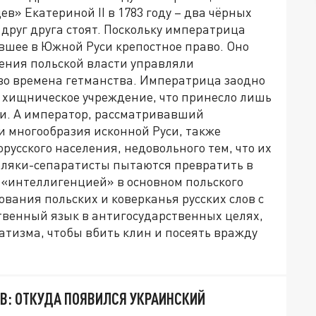
в» Екатериной II в 1783 году – два чёрных
 друг друга стоят. Поскольку императрица
вшее в Южной Руси крепостное право. Оно
дения польской власти управляли
о времена гетманства. Императрица заодно
 хищническое учреждение, что принесло лишь
и. А император, рассматривавший
и многообразия исконной Руси, также
русского населения, недовольного тем, что их
оляки-сепаратисты пытаются превратить в
 «интеллигенцией» в основном польского
вания польских и коверканья русских слов с
твенный язык в антигосударственных целях,
тизма, чтобы вбить клин и посеять вражду
В: ОТКУДА ПОЯВИЛСЯ УКРАИНСКИЙ