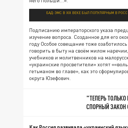
него Польши…».
БАД-ЭМС В XIX ВЕКЕ БЫЛ ПОПУЛЯРНЫМ В РОССИ
Подписанию императорского указа предш
изучение вопроса. Созданное для его ок
году Особое совещание тоже озаботилось
говорить в быту на своём милом наречии
учебников и молитвенников на малорусско
«украинские просветители» хотят ««воль
гетьманом во главе», как это сформулир
округа Юзефович.
"ТЕПЕРЬ ТОЛЬКО
СПОРНЫЙ ЗАКОН 
Как Россия развивала «украинский язык