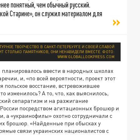
енее понятный, чем обычный русский.
кой Старине», он служил материалом для
ТУРНОЕ ТВОРЧЕСТВО В САНКТ-ПЕТЕРБУРГЕ И СВОЕЙ СЛАВОЙ
ИТ СТОЛЬКО ПАМЯТНИКОВ, ОНИ НЕНАВИДЕЛИ ВМЕСТЕ. ФОТО:
WWW.GLOBALLOOKPRESS.COM
а планировалось ввести в народных школах
ечии, и, «по всей вероятности, проект этот
ся польское восстание, встревожившее
о изменилось? А то, что, как выяснилось,
ский сепаратизм и на разжигание
 России посредством агитационных брошюр и
, а «украинофилы» охотно сотрудничали с
их брошюр. «Найденные при обысках у
рямые связи украинских националистов с