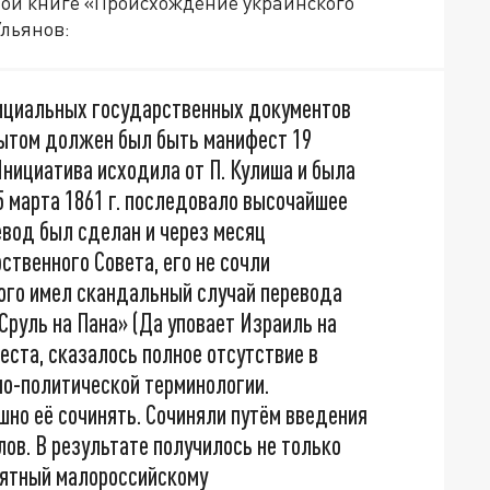
ной книге «Происхождение украинского
Ульянов:
официальных государственных документов
пытом должен был быть манифест 19
нициатива исходила от П. Кулиша и была
5 марта 1861 г. последовало высочайшее
евод был сделан и через месяц
твенного Совета, его не сочли
ого имел скандальный случай перевода
Сруль на Пана» (Да уповает Израиль на
еста, сказалось полное отсутствие в
о-политической терминологии.
но её сочинять. Сочиняли путём введения
лов. В результате получилось не только
онятный малороссийскому