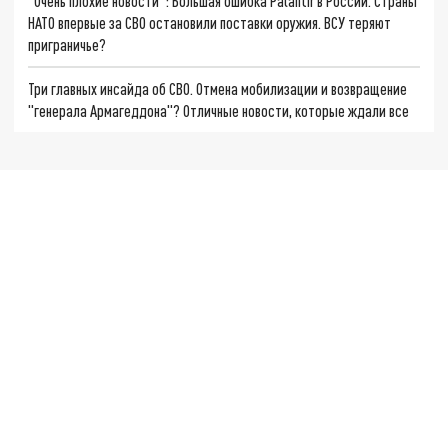
"Очень плохие новости": Большая ошибка Palantir в России. Страны
НАТО впервые за СВО остановили поставки оружия. ВСУ теряют
приграничье?
Три главных инсайда об СВО. Отмена мобилизации и возвращение
"генерала Армагеддона"? Отличные новости, которые ждали все