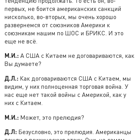
тенденцию продолжать. То есть он, во-
первых, не боится американских санкций
нисколько, во-вторых, мы очень хорошо
развернемся от союзников Америки к
союзникам нашим по ШОС и БРИКС. И это
еще не всё.
М.И.:
А США с Китаем не договариваются, как
Вы думаете?
Д.Л.:
Как договариваются США с Китаем, мы
видим, у них полноценная торговая война. У
нас еще нет такой войны с Америкой, как у
них с Китаем.
М.И.:
Может, это прелюдия?
Д.Л:
Безусловно, это прелюдия. Американцы
пошли в психическую атаку. Они, на самом