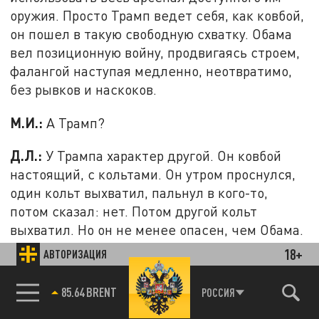
оружия. Просто Трамп ведет себя, как ковбой,
он пошел в такую свободную схватку. Обама
вел позиционную войну, продвигаясь строем,
фалангой наступая медленно, неотвратимо,
без рывков и наскоков.
М.И.:
А Трамп?
Д.Л.:
У Трампа характер другой. Он ковбой
настоящий, с кольтами. Он утром проснулся,
один кольт выхватил, пальнул в кого-то,
потом сказал: нет. Потом другой кольт
выхватил. Но он не менее опасен, чем Обама.
А может, и более. Его свои боятся, потому что
18+
АВТОРИЗАЦИЯ
он может начать ядерную войну. Потом все
остальные будут в шоке, мир погибнет, но
85.64 BRENT
РОССИЯ
роль личности в истории никто не отменял.