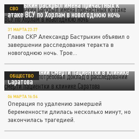
Бастрыкин раскрыл имена причастных к
СВО
атаке ВСУ по Хорлам в новогоднюю ночь
31 МАРТА 23:37
Глава СКР Александр Бастрыкин объявил о
завершении расследования теракта в
новогоднюю ночь. Трое...
Бастрыкин потребовал доклад о
расследовании смерти пациентки в клинике
ОБЩЕСТВО
Саратова
06 МАРТА 16:54
Операция по удалению замершей
беременности длилась несколько минут, но
закончилась трагедией.