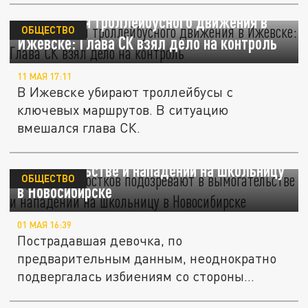
Ликвидация троллейбусного движения в
ОБЩЕСТВО
Ижевске: Глава СК взял дело на контроль
11 МАЯ 17:11
В Ижевске убирают троллейбусы с
ключевых маршрутов. В ситуацию
вмешался глава СК.
Группу подростков подозревают в
вымогательстве и нападении на школьницу
ОБЩЕСТВО
в Новосибирске
01 МАЯ 16:39
Пострадавшая девочка, по
предварительным данным, неоднократно
подвергалась избиениям со стороны
сверстников.