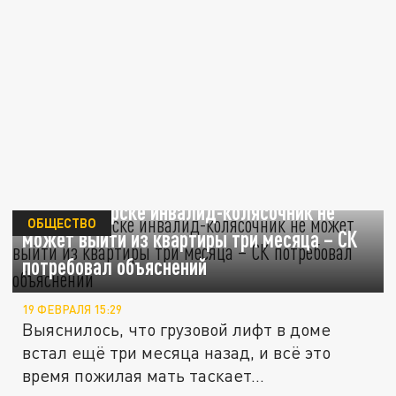
В Новосибирске инвалид-колясочник не
ОБЩЕСТВО
может выйти из квартиры три месяца – СК
потребовал объяснений
19 ФЕВРАЛЯ 15:29
Выяснилось, что грузовой лифт в доме
встал ещё три месяца назад, и всё это
время пожилая мать таскает...