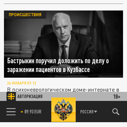
ПРОИСШЕСТВИЯ
Бастрыкин поручил доложить по делу о
заражении пациентов в Кузбассе
26 ЯНВАРЯ 07:12
В психоневрологическом доме-интернате в
18+
Прокопьевске подтвердился вирус гриппа А
АВТОРИЗАЦИЯ
у 46 постояльцев, двое...
85.64 BRENT
РОССИЯ
Гибель 11-летнего мальчика в Челябинске
ПРОИСШЕСТВИЯ