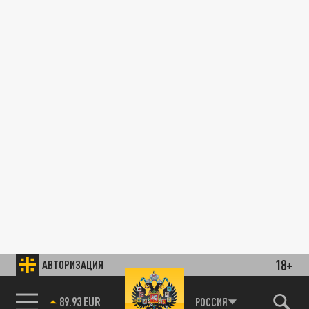
18+
АВТОРИЗАЦИЯ
89.93 EUR
РОССИЯ