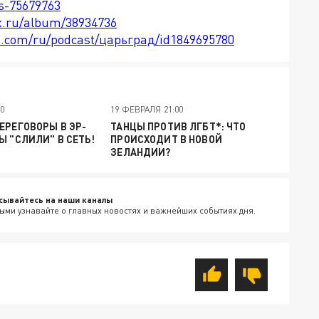
ts-75679763
x.ru/album/38934736
le.com/ru/podcast/царьград/id1849695780
00
19 ФЕВРАЛЯ 21:00
ЕРЕГОВОРЫ В ЭР-
ТАНЦЫ ПРОТИВ ЛГБТ*: ЧТО
Ы "СЛИЛИ" В СЕТЬ!
ПРОИСХОДИТ В НОВОЙ
ЗЕЛАНДИИ?
сывайтесь на наши каналы
ыми узнавайте о главных новостях и важнейших событиях дня.