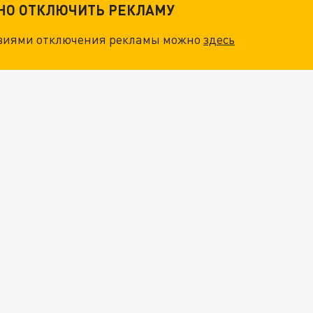
ТНО ОТКЛЮЧИТЬ РЕКЛАМУ
"ОЧЕНЬ ПЛОХИЕ НОВОСТИ": БОЛЬШАЯ ОШИБКА PALANTIR В РОССИИ. СТРАНЫ НАТО ВПЕРВЫЕ ЗА СВО ОСТАНОВИЛИ ПОСТАВКИ ОРУЖИЯ. ВСУ ТЕРЯЮТ ПРИГРАНИЧЬЕ?
овиями отключения рекламы можно
здесь
О ИРАНСКОМУ СУДНУ НА КАСПИИ РАСКРЫТА