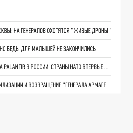
ОСКВЫ: НА ГЕНЕРАЛОВ ОХОТЯТСЯ "ЖИВЫЕ ДРОНЫ"
. НО БЕДЫ ДЛЯ МАЛЫШЕЙ НЕ ЗАКОНЧИЛИСЬ
"ОЧЕНЬ ПЛОХИЕ НОВОСТИ": БОЛЬШАЯ ОШИБКА PALANTIR В РОССИИ. СТРАНЫ НАТО ВПЕРВЫЕ ЗА СВО ОСТАНОВИЛИ ПОСТАВКИ ОРУЖИЯ. ВСУ ТЕРЯЮТ ПРИГРАНИЧЬЕ?
ТРИ ГЛАВНЫХ ИНСАЙДА ОБ СВО. ОТМЕНА МОБИЛИЗАЦИИ И ВОЗВРАЩЕНИЕ "ГЕНЕРАЛА АРМАГЕДДОНА"? ОТЛИЧНЫЕ НОВОСТИ, КОТОРЫЕ ЖДАЛИ ВСЕ