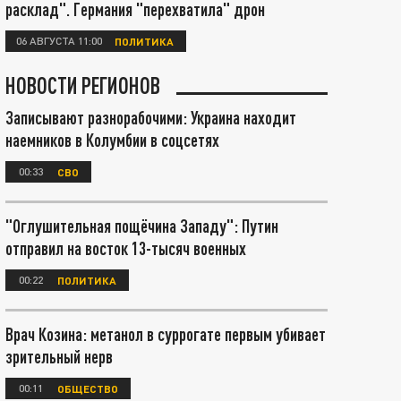
расклад". Германия "перехватила" дрон
06 АВГУСТА 11:00
ПОЛИТИКА
НОВОСТИ РЕГИОНОВ
Записывают разнорабочими: Украина находит
наемников в Колумбии в соцсетях
00:33
СВО
"Оглушительная пощёчина Западу": Путин
отправил на восток 13-тысяч военных
00:22
ПОЛИТИКА
Врач Козина: метанол в суррогате первым убивает
зрительный нерв
00:11
ОБЩЕСТВО