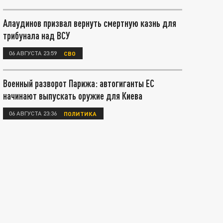
Алаудинов призвал вернуть смертную казнь для
трибунала над ВСУ
06 АВГУСТА 23:59
СВО
Военный разворот Парижа: автогиганты ЕС
начинают выпускать оружие для Киева
06 АВГУСТА 23:36
ПОЛИТИКА