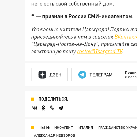
него есть свой собственный дом.
* — признан в России СМИ-иноагентом.
Уважаемые читатели Царьграда! Подписыва
присоединяйтесь к ним в соцсетях
ВКонтакт
"Царьград-Ростов-на-Дону", присылайте св
электронную почту
rostov@Tsargrad.ТV
.
Подпи
ДЗЕН
ТЕЛЕГРАМ
и перв
ПОДЕЛИТЬСЯ:
ТЕГИ:
ИНОАГЕНТ
ИТАЛИЯ
ГРАЖДАНСТВО УКРА
АЛЕКСАНДР НЕВЗОРОВ