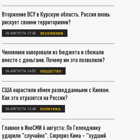
Вторжение ВСУ в Курскую область. Россия вновь
рискует своими территориями?
06 АВГУСТА 17:40
ЭКСКЛЮЗИВ
Чиновники наворовали из бюджета и сбежали
вместе с деньгами. Почему им это позволили?
06 АВГУСТА 14:52
ОБЩЕСТВО
США нарастили обмен разведданными с Киевом.
Как это отразится на России?
06 АВГУСТА 12:48
ПОЛИТИКА
Главное в ИноСМИ 6 августа: По Геленджику
ударили "случайно". Сюрприз Кима – "худший