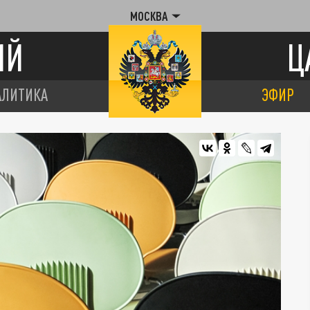
МОСКВА
ИЙ
Ц
АЛИТИКА
ЭФИР