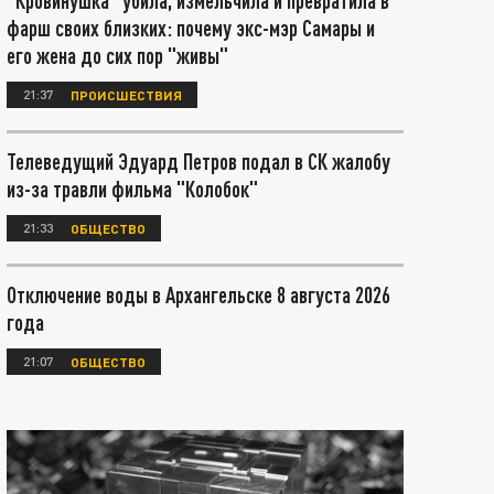
"Кровинушка" убила, измельчила и превратила в
фарш своих близких: почему экс-мэр Самары и
его жена до сих пор "живы"
21:37
ПРОИСШЕСТВИЯ
Телеведущий Эдуард Петров подал в СК жалобу
из-за травли фильма "Колобок"
21:33
ОБЩЕСТВО
Отключение воды в Архангельске 8 августа 2026
года
21:07
ОБЩЕСТВО