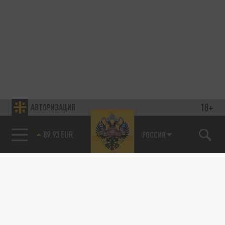
18+
АВТОРИЗАЦИЯ
89.93 EUR
РОССИЯ