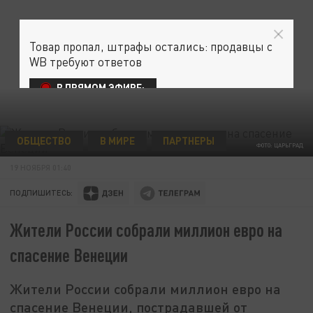
Товар пропал, штрафы остались: продавцы с
WB требуют ответов
В ПРЯМОМ ЭФИРЕ:
ОБЩЕСТВО
В МИРЕ
ПАРТНЕРЫ
ФОТО: ЦАРЬГРАД
19 НОЯБРЯ 01:40
ПОДПИШИТЕСЬ:
Жители России собрали миллион евро на
спасение Венеции
Жители России собрали миллион евро на
спасение Венеции, пострадавшей от