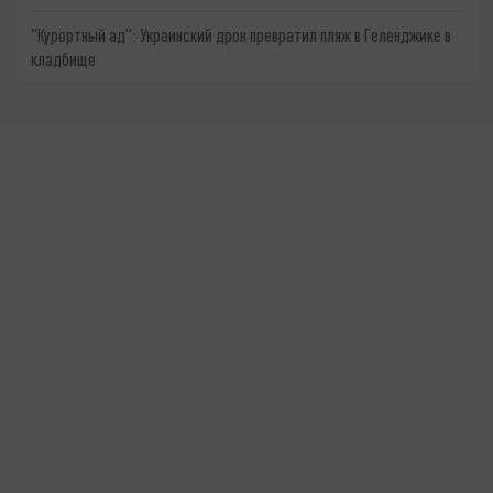
"Курортный ад": Украинский дрон превратил пляж в Геленджике в
кладбище