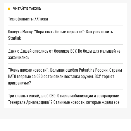
ЧИТАЙТЕ ТАКЖЕ:
Технофашисты XXI века
Оплеуха Маску. "Пора снять белые перчатки": Как уничтожить
Starlink
Даня с Дашей спаслись от боевиков ВСУ. Но беды для малышей не
закончились
"Очень плохие новости": Большая ошибка Palantir в России. Страны
НАТО впервые за СВО остановили поставки оружия. ВСУ теряют
приграничье?
Три главных инсайда об СВО. Отмена мобилизации и возвращение
"генерала Армагеддона"? Отличные новости, которые ждали все