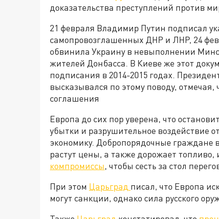
доказательства преступлений против ми
21 февраля Владимир Путин подписал ук
самопровозглашенных ДНР и ЛНР, 24 фев
обвинила Украину в невыполнении Минс
жителей Донбасса. В Киеве же этот доку
подписания в 2014-2015 годах. Президе
высказывался по этому поводу, отмечая, 
соглашения
Европа до сих пор уверена, что останови
убытки и разрушительное воздействие о
экономику. Добропорядочные граждане в
растут цены, а также дорожает топливо, 
компромиссы
, чтобы сесть за стол пере
При этом
Царьград
писал, что Европа иск
могут санкции, однако сила русского ору
Также
Царьград
констатировал, что
проц