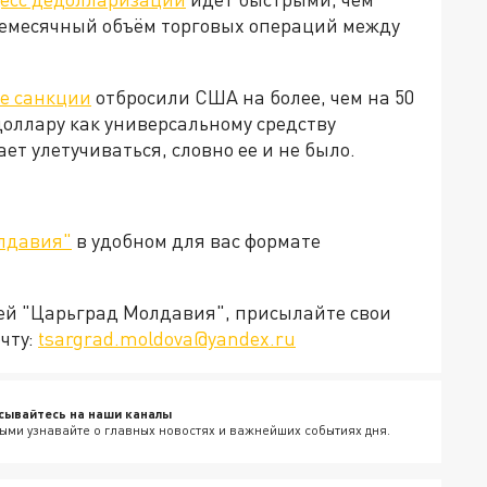
жемесячный объём торговых операций между
е санкции
отбросили США на более, чем на 50
доллару как универсальному средству
т улетучиваться, словно ее и не было.
лдавия"
в удобном для вас формате
ией "Царьград Молдавия", присылайте свои
чту:
tsargrad.moldova@yandex.ru
сывайтесь на наши каналы
ыми узнавайте о главных новостях и важнейших событиях дня.