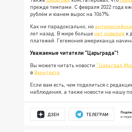
прежде темпами. С февраля 2022 года е
рублём и юанем вырос на 1067%.
Как ни парадоксально, но
антироссийски
лет назад. В мире больше
нет доверия
к 
платежей. Гегемония американца начинае
Уважаемые читатели "Царьграда"!
Вы можете читать новости
"Царьград Мо
в
Вконтакте
.
Если вам есть, чем поделиться с редакц
наблюдения, а также новости на нашу по
Подпи
ДЗЕН
ТЕЛЕГРАМ
и перв