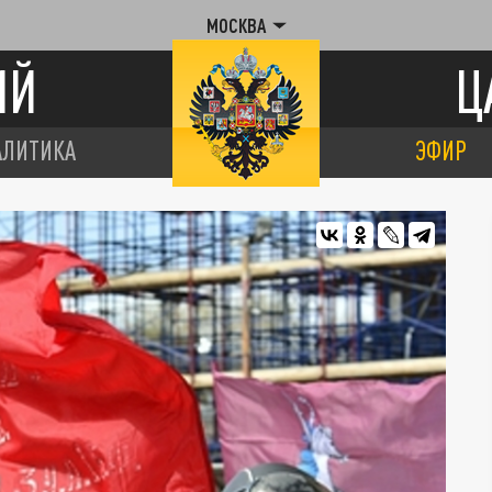
МОСКВА
ИЙ
Ц
АЛИТИКА
ЭФИР