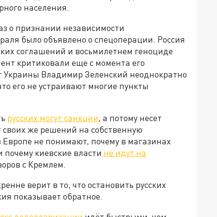
рного населения.
аз о признании независимости
раля было объявлено о спецоперации. Россия
ких соглашений и восьмилетнем геноциде
мент критиковали еще с момента его
нт Украины Владимир Зеленский неоднократно
что его не устраивают многие пункты
ть
русских могут санкции
, а потому несет
т своих же решений на собственную
 Европе не понимают, почему в магазинах
и почему киевские власти
не идут на
говоров с Кремлем.
ренне верит в то, что остановить русских
жия показывает обратное.
есс дедолларизации
идёт быстрыми, чем