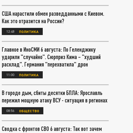
США нарастили обмен разведданными с Киевом.
Как это отразится на России?
12:48
ПОЛИТИКА
Главное в ИноСМИ 6 августа: По Геленджику
ударили "случайно". Сюрприз Кима – "худший
расклад". Германия "перехватила" дрон
11:00
ПОЛИТИКА
В городе дым, сбиты десятки БПЛА: Ярославль
пережил мощную атаку ВСУ - ситуация в регионах
08:56
ОБЩЕСТВО
Сводка с фронтов СВО 6 августа: Так вот зачем