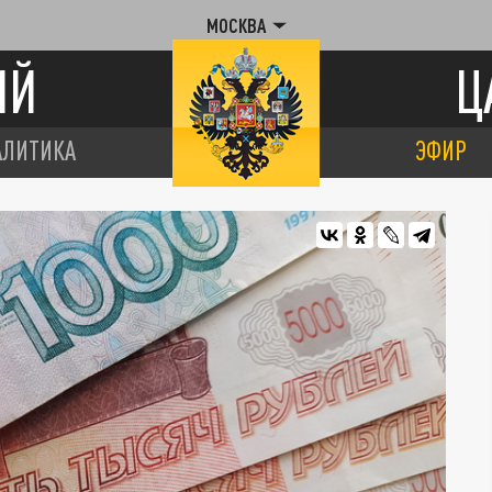
МОСКВА
ИЙ
Ц
АЛИТИКА
ЭФИР