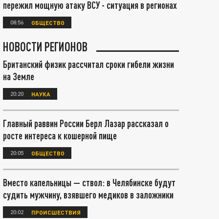
пережил мощную атаку ВСУ - ситуация в регионах
08:56
ОБЩЕСТВО
НОВОСТИ РЕГИОНОВ
Британский физик рассчитал сроки гибели жизни
на Земле
20:20
НАУКА
Главный раввин России Берл Лазар рассказал о
росте интереса к кошерной пище
20:05
ОБЩЕСТВО
Вместо капельницы — ствол: в Челябинске будут
судить мужчину, взявшего медиков в заложники
20:02
ПРОИСШЕСТВИЯ