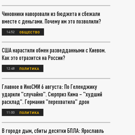
Чиновники наворовали из бюджета и сбежали
вместе с деньгами. Почему им это позволили?
14:52
ОБЩЕСТВО
США нарастили обмен разведданными с Киевом.
Как это отразится на России?
12:48
ПОЛИТИКА
Главное в ИноСМИ 6 августа: По Геленджику
ударили "случайно". Сюрприз Кима – "худший
расклад". Германия "перехватила" дрон
11:00
ПОЛИТИКА
В городе дым, сбиты десятки БПЛА: Ярославль