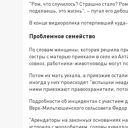
"Ром, что случилось? Страшно стало? Ром,
поделаешь, это жизнь", – пугал его дебо
В конце видеоролика потерпевший куда-т
Проблемное семейство
По словам женщины, которая решила при
сестры с матерью приехали в село из Алта
совхоз, работники-животноводы могут п
Потом их мать уехала, а приезжие осталис
иногда у них происходят "вспышки неаде
ними приезжают правоохранители, пото
Подробности об инцидентах с участием 
Верх-Мильтюшинского сельсовета Федор
"Арендаторы на законных основаниях на
устроила с мордобитием, головы кувалдой