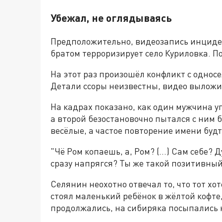
Убежал, не оглядываясь
Предположительно, видеозапись инциден
братом терроризирует село Куриловка. П
На этот раз произошёл конфликт с односе
Детали ссоры неизвестны, видео вылож
На кадрах показано, как один мужчина у
а второй безостановочно пытался с ним б
весёлые, а частое повторение имени будт
"Чё Ром копаешь, а, Ром? (…) Сам себе? Д
сразу напрягся? Ты же такой позитивный,
Селянин неохотно отвечал то, что тот хо
стоял маленький ребёнок в жёлтой кофте,
продолжались, на сибиряка посыпались 