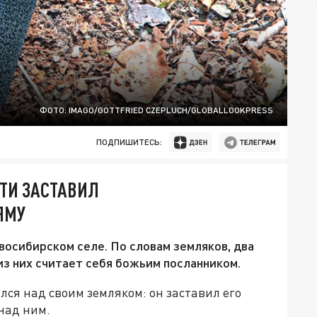
ФОТО: IMAGO/GOTTFRIED CZEPLUCH/GLOBALLOOKPRESS
ПОДПИШИТЕСЬ:
ТИ ЗАСТАВИЛ
ЯМУ
восибирском селе. По словам земляков, два
 из них считает себя божьим посланником.
лся над своим земляком: он заставил его
 над ним.