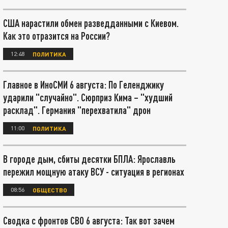
США нарастили обмен разведданными с Киевом.
Как это отразится на России?
12:48
ПОЛИТИКА
Главное в ИноСМИ 6 августа: По Геленджику
ударили "случайно". Сюрприз Кима – "худший
расклад". Германия "перехватила" дрон
11:00
ПОЛИТИКА
В городе дым, сбиты десятки БПЛА: Ярославль
пережил мощную атаку ВСУ - ситуация в регионах
08:56
ОБЩЕСТВО
Сводка с фронтов СВО 6 августа: Так вот зачем