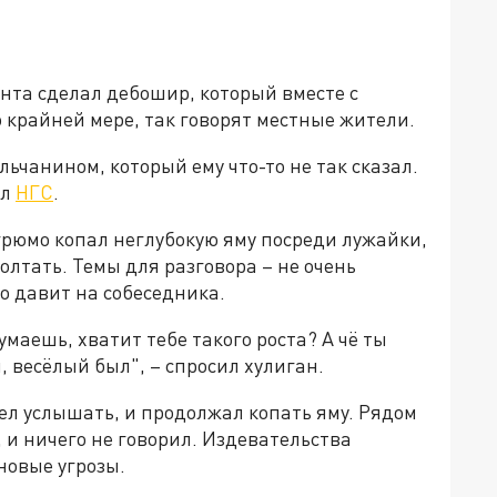
та сделал дебошир, который вместе с
о крайней мере, так говорят местные жители.
льчанином, который ему что-то не так сказал.
ил
НГС
.
грюмо копал неглубокую яму посреди лужайки,
олтать. Темы для разговора – не очень
о давит на собеседника.
умаешь, хватит тебе такого роста? А чё ты
 весёлый был", – спросил хулиган.
тел услышать, и продолжал копать яму. Рядом
 и ничего не говорил. Издевательства
новые угрозы.