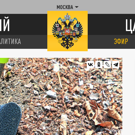
МОСКВА
ИЙ
Ц
АЛИТИКА
ЭФИР