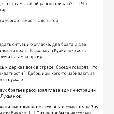
 я что, сам с собой разговариваю? (…) Что
шир.
о убегает вместе с лопатой.
дать ситуацию огласке, два брата и две
йского края. Поскольку в Куриловке есть
олучить там квартиры.
ь и держат всех в страхе. Соседи говорят, что
кватности". Дебоширы кого-то избивают, за
м отпускают.
двух братьев рассказал глава администрации
 Лукьянюк.
чали выпиливание леса. А эта семья им войну
 пробивали. (...) Ситуация была настолько