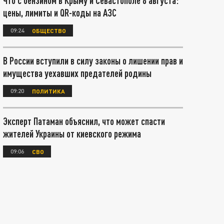
Что с бензином в Крыму и Севастополе 8 августа:
цены, лимиты и QR-коды на АЗС
09:24
ОБЩЕСТВО
В России вступили в силу законы о лишении прав и
имущества уехавших предателей родины
09:20
ПОЛИТИКА
Эксперт Патаман объяснил, что может спасти
жителей Украины от киевского режима
09:06
СВО