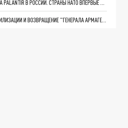
"ОЧЕНЬ ПЛОХИЕ НОВОСТИ": БОЛЬШАЯ ОШИБКА PALANTIR В РОССИИ. СТРАНЫ НАТО ВПЕРВЫЕ ЗА СВО ОСТАНОВИЛИ ПОСТАВКИ ОРУЖИЯ. ВСУ ТЕРЯЮТ ПРИГРАНИЧЬЕ?
ТРИ ГЛАВНЫХ ИНСАЙДА ОБ СВО. ОТМЕНА МОБИЛИЗАЦИИ И ВОЗВРАЩЕНИЕ "ГЕНЕРАЛА АРМАГЕДДОНА"? ОТЛИЧНЫЕ НОВОСТИ, КОТОРЫЕ ЖДАЛИ ВСЕ