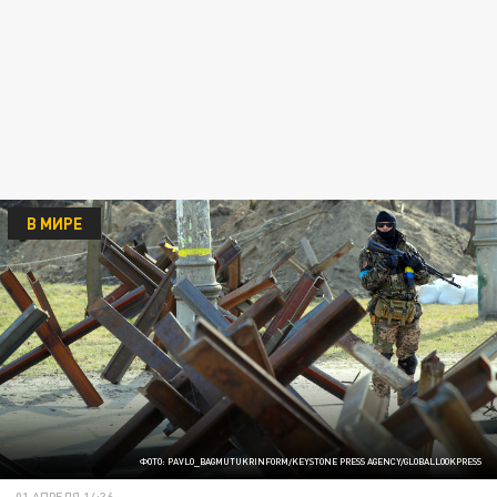
В МИРЕ
ФОТО: PAVLO_BAGMUTUKRINFORM/KEYSTONE PRESS AGENCY/GLOBALLOOKPRESS
01 АПРЕЛЯ 14:36