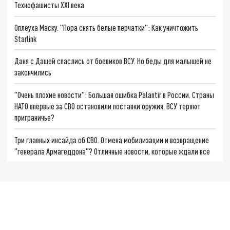
Технофашисты XXI века
Оплеуха Маску. "Пора снять белые перчатки": Как уничтожить
Starlink
Даня с Дашей спаслись от боевиков ВСУ. Но беды для малышей не
закончились
"Очень плохие новости": Большая ошибка Palantir в России. Страны
НАТО впервые за СВО остановили поставки оружия. ВСУ теряют
приграничье?
Три главных инсайда об СВО. Отмена мобилизации и возвращение
"генерала Армагеддона"? Отличные новости, которые ждали все